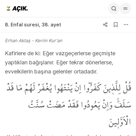
8. Enfal suresi 38. ayet
8. Enfal suresi
,
38. ayet
Erhan Aktaş
- Kerim Kur'an
Kafirlere de ki: Eğer vazgeçerlerse geçmişte
yaptıkları bağışlanır. Eğer tekrar dönerlerse,
evvelkilerin başına gelenler ortadadır.
قُلْ لِلَّذ۪ينَ كَفَرُٓوا اِنْ يَنْتَهُوا يُغْفَرْ لَهُمْ مَا قَدْ
سَلَفَۚ وَاِنْ يَعُودُوا فَقَدْ مَضَتْ سُنَّتُ
الْاَوَّل۪ينَ