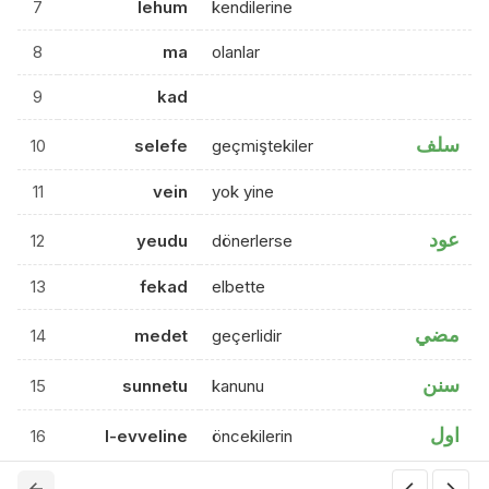
7
lehum
kendilerine
8
ma
olanlar
9
kad
سلف
10
selefe
geçmiştekiler
11
vein
yok yine
عود
12
yeudu
dönerlerse
13
fekad
elbette
مضي
14
medet
geçerlidir
سنن
15
sunnetu
kanunu
اول
16
l-evveline
öncekilerin