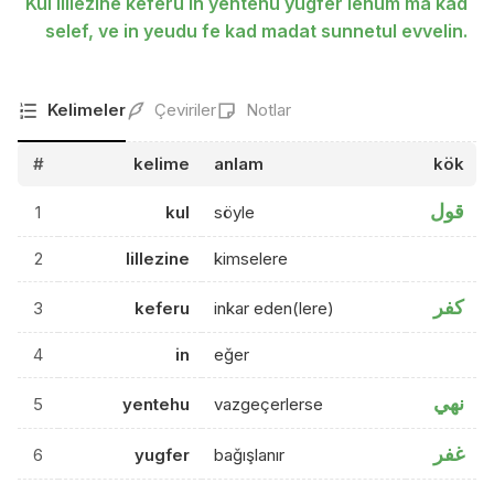
Kul lillezine keferu in yentehu yugfer lehum ma kad
selef, ve in yeudu fe kad madat sunnetul evvelin.
Kelimeler
Çeviriler
Notlar
#
kelime
anlam
kök
قول
1
kul
söyle
2
lillezine
kimselere
كفر
3
keferu
inkar eden(lere)
4
in
eğer
نهي
5
yentehu
vazgeçerlerse
غفر
6
yugfer
bağışlanır