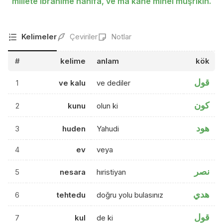
millete ibrahime hanifa, ve ma kane minel muşrikin.
Kelimeler
Çeviriler
Notlar
#
kelime
anlam
kök
قول
1
ve kalu
ve dediler
كون
2
kunu
olun ki
هود
3
huden
Yahudi
4
ev
veya
نصر
5
nesara
hıristiyan
هدي
6
tehtedu
doğru yolu bulasınız
قول
7
kul
de ki