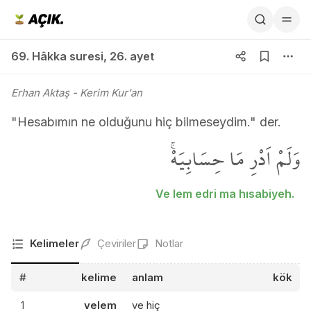
69. Hâkka suresi 26. ayet
69. Hâkka suresi
,
26. ayet
Erhan Aktaş
- Kerim Kur'an
"Hesabımın ne olduğunu hiç bilmeseydim." der.
وَلَمْ اَدْرِ مَا حِسَابِيَهْۚ
Ve lem edri ma hısabiyeh.
Kelimeler
Çeviriler
Notlar
#
kelime
anlam
kök
1
velem
ve hiç