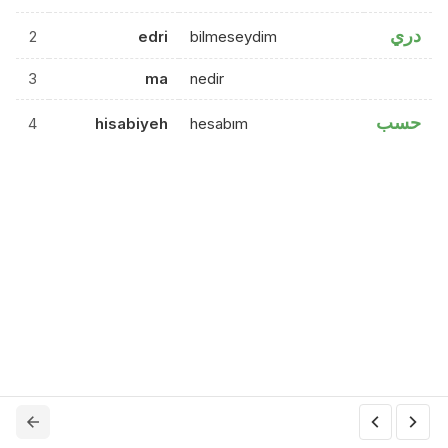
دري
2
edri
bilmeseydim
3
ma
nedir
حسب
4
hisabiyeh
hesabım