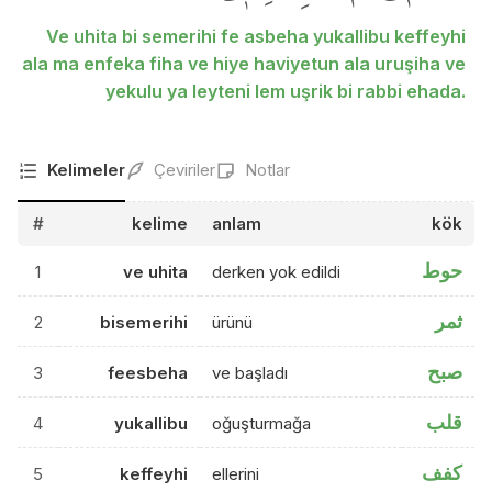
Ve uhita bi semerihi fe asbeha yukallibu keffeyhi
ala ma enfeka fiha ve hiye haviyetun ala uruşiha ve
yekulu ya leyteni lem uşrik bi rabbi ehada.
Kelimeler
Çeviriler
Notlar
#
kelime
anlam
kök
حوط
1
ve uhita
derken yok edildi
ثمر
2
bisemerihi
ürünü
صبح
3
feesbeha
ve başladı
قلب
4
yukallibu
oğuşturmağa
كفف
5
keffeyhi
ellerini