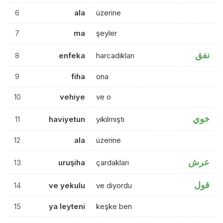
6
ala
üzerine
7
ma
şeyler
نفق
8
enfeka
harcadıkları
9
fiha
ona
10
vehiye
ve o
خوي
11
haviyetun
yıkılmıştı
12
ala
üzerine
عرش
13
uruşiha
çardakları
قول
14
ve yekulu
ve diyordu
15
ya leyteni
keşke ben