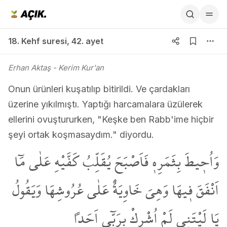
18. Kehf suresi 42. ayet
18. Kehf suresi
,
42. ayet
Erhan Aktaş
- Kerim Kur'an
Onun ürünleri kuşatılıp bitirildi. Ve çardakları
üzerine yıkılmıştı. Yaptığı harcamalara üzülerek
ellerini ovuştururken, "Keşke ben Rabb'ime hiçbir
şeyi ortak koşmasaydım." diyordu.
وَاُح۪يطَ بِثَمَرِه۪ فَاَصْبَحَ يُقَلِّبُ كَفَّيْهِ عَلٰى مَٓا
اَنْفَقَ ف۪يهَا وَهِيَ خَاوِيَةٌ عَلٰى عُرُوشِهَا وَيَقُولُ
يَا لَيْتَن۪ي لَمْ اُشْرِكْ بِرَبّ۪ٓي اَحَداً