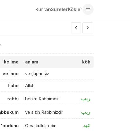
Kur'an
Sureler
Kökler
r
kelime
anlam
kök
ve inne
ve şüphesiz
llahe
Allah
ربب
rabbi
benim Rabbimdir
ربب
rabbukum
ve sizin Rabbinizdir
عبد
a'buduhu
O'na kulluk edin