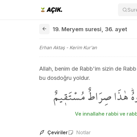
Sur
19. Meryem suresi 36. ayet
19. Meryem suresi
,
36. ayet
Erhan Aktaş
- Kerim Kur'an
Allah, benim de Rabb'im sizin de Rabb'i
bu dosdoğru yoldur.
ُدُوهُۜ هٰذَا صِرَاطٌ مُسْتَق۪يمٌ
Ve innallahe rabbi ve ra
Çeviriler
Notlar