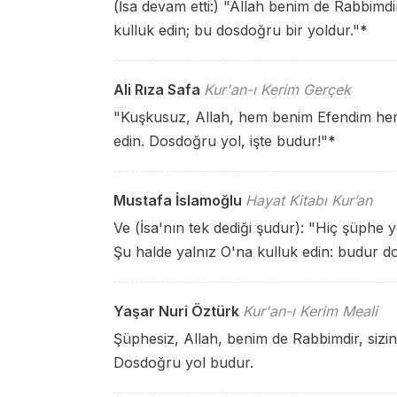
(İsa devam etti:) "Allah benim de Rabbimdir
kulluk edin; bu dosdoğru bir yoldur."
*
Ali Rıza Safa
Kur'an-ı Kerim Gerçek
"Kuşkusuz, Allah, hem benim Efendim hem d
edin. Dosdoğru yol, işte budur!"
*
Mustafa İslamoğlu
Hayat Kitabı Kur’an
Ve (İsa'nın tek dediği şudur): "Hiç şüphe y
Şu halde yalnız O'na kulluk edin: budur d
Yaşar Nuri Öztürk
Kur'an-ı Kerim Meali
Şüphesiz, Allah, benim de Rabbimdir, sizin
Dosdoğru yol budur.