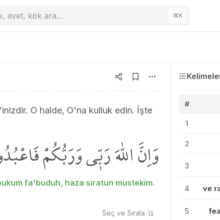
e, ayet, kök ara…
⌘
K
Kelimele
#
nizdir. O halde, O'na kulluk edin. İşte
1
وَاِنَّ اللّٰهَ رَبّ۪ي وَرَبُّكُمْ فَاعْب
2
3
bbukum fa'buduh, haza sıratun mustekim.
4
ve 
5
fe
Seç ve
Sırala