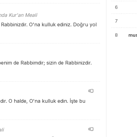
6
ında Kur'an Meali
7
Rabbinizdir. O'na kulluk ediniz. Doğru yol
8
mus
benim de Rabbimdir; sizin de Rabbinizdir.
ir. O halde, O'na kulluk edin. İşte bu
li