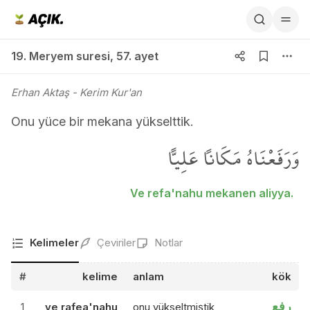
19. Meryem suresi 57. ayet
19. Meryem suresi
,
57. ayet
Erhan Aktaş
- Kerim Kur'an
Onu yüce bir mekana yükselttik.
وَرَفَعْنَاهُ مَكَاناً عَلِياًّ
Ve refa'nahu mekanen aliyya.
Kelimeler
Çeviriler
Notlar
#
kelime
anlam
kök
رفع
1
ve rafea'nahu
onu yükseltmiştik