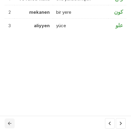
كون
2
mekanen
bir yere
علو
3
aliyyen
yüce