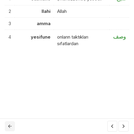
2
llahi
Allah
3
amma
وصف
4
yesifune
onların taktıkları
sıfatlardan