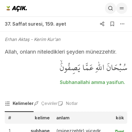
37. Saffat suresi 159. ayet
37. Saffat suresi
,
159. ayet
Erhan Aktaş
- Kerim Kur'an
Allah, onların niteledikleri şeyden münezzehtir.
سُبْحَانَ اللّٰهِ عَمَّا يَصِفُونَۙ
Subhanallahi amma yasifun.
Kelimeler
Çeviriler
Notlar
#
kelime
anlam
kök
سبح
1
subhane
(münezzehtir) yücedir