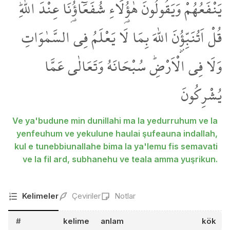
يَنْفَعُهُمْ وَيَقُولُونَ هٰٓؤُ۬لَٓاءِ شُفَعَٓاؤُ۬نَا عِنْدَ اللّٰهِۜ
قُلْ اَتُنَبِّؤُ۫نَ اللّٰهَ بِمَا لَا يَعْلَمُ فِي السَّمٰوَاتِ
وَلَا فِي الْاَرْضِۜ سُبْحَانَهُ وَتَعَالٰى عَمَّا
يُشْرِكُونَ
Ve ya'budune min dunillahi ma la yedurruhum ve la
yenfeuhum ve yekulune haulai şufeauna indallah,
kul e tunebbiunallahe bima la ya'lemu fis semavati
ve la fil ard, subhanehu ve teala amma yuşrikun.
Kelimeler
Çeviriler
Notlar
#
kelime
anlam
kök