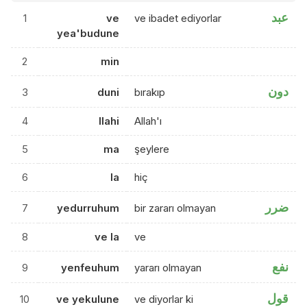
عبد
1
ve
ve ibadet ediyorlar
yea'budune
2
min
دون
3
duni
bırakıp
4
llahi
Allah'ı
5
ma
şeylere
6
la
hiç
ضرر
7
yedurruhum
bir zararı olmayan
8
ve la
ve
نفع
9
yenfeuhum
yararı olmayan
قول
10
ve yekulune
ve diyorlar ki