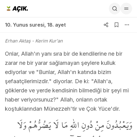
10. Yunus suresi 18. ayet
10. Yunus suresi
,
18. ayet
Erhan Aktaş
- Kerim Kur'an
Onlar, Allah'ın yanı sıra bir de kendilerine ne bir
zarar ne bir yarar sağlamayan şeylere kulluk
ediyorlar ve "Bunlar, Allah'ın katında bizim
şefaatçilerimizdir." diyorlar. De ki: "Allah'a,
göklerde ve yerde kendisinin bilmediği bir şeyi mi
haber veriyorsunuz?" Allah, onların ortak
koştuklarından Münezzeh'tir ve Çok Yüce'dir.
وَيَعْبُدُونَ مِنْ دُونِ اللّٰهِ مَا لَا يَضُرُّهُمْ وَلَا