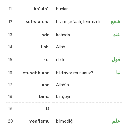
11
ha'ula'i
bunlar
شفع
12
şufeaa'una
bizim şefaatçilerimizdir
عند
13
inde
katında
14
llahi
Allah
قول
15
kul
de ki
نبا
16
etunebbiune
bildiriyor musunuz?
17
llahe
Allah'a
18
bima
bir şeyi
19
la
علم
20
yea'lemu
bilmediği