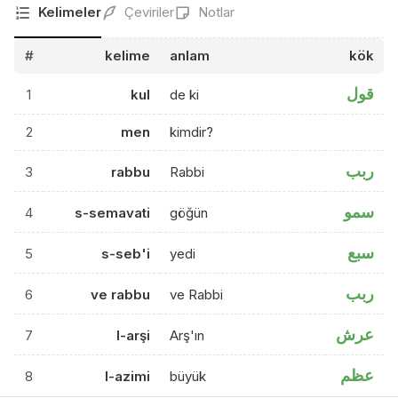
Kelimeler
Çeviriler
Notlar
#
kelime
anlam
kök
قول
1
kul
de ki
2
men
kimdir?
ربب
3
rabbu
Rabbi
سمو
4
s-semavati
göğün
سبع
5
s-seb'i
yedi
ربب
6
ve rabbu
ve Rabbi
عرش
7
l-arşi
Arş'ın
عظم
8
l-azimi
büyük