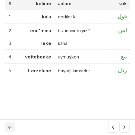
#
kelime
anlam
kök
قول
1
kalu
dediler ki
امن
2
enu'minu
biz inanır mıyız?
3
leke
sana
تبع
4
vettebeake
uymuşken
رذل
5
l-erzelune
bayağı kimseler