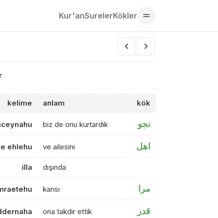
Kur'an
Sureler
Kökler
r
kelime
anlam
kök
نجو
nceynahu
biz de onu kurtardık
اهل
e ehlehu
ve ailesini
illa
dışında
مرا
mraetehu
karısı
قدر
ddernaha
ona takdir ettik