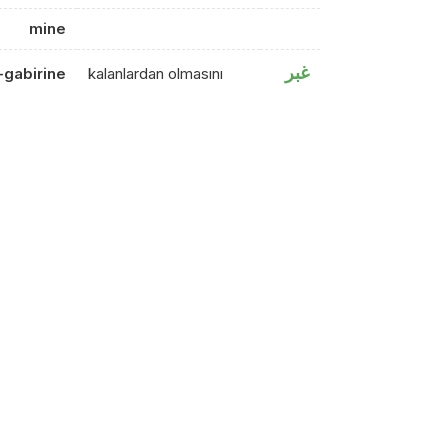
mine
غبر
l-gabirine
kalanlardan olmasını