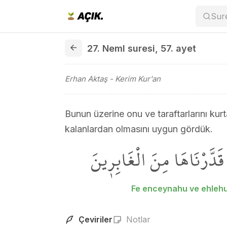
Sur
27. Neml suresi 57. ayet
27. Neml suresi
,
57. ayet
Erhan Aktaş
- Kerim Kur'an
Bunun üzerine onu ve taraftarlarını kurt
kalanlardan olmasını uygun gördük.
هُۘ قَدَّرْنَاهَا مِنَ الْغَابِر۪ينَ
Fe enceynahu ve ehlehu
Çeviriler
Notlar