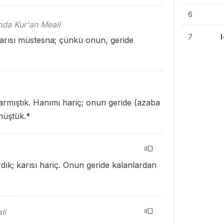
6
ında Kur'an Meali
7
Karısı müstesna; çünkü onun, geride
armıştık. Hanımı hariç; onun geride (azaba
müştük.
*
dık; karısı hariç. Onun geride kalanlardan
li