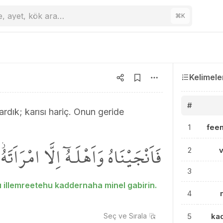
e, ayet, kök ara…
⌘
K
Kelimele
#
ardık; karısı hariç. Onun geride
1
fee
فَاَنْجَيْنَاهُ وَاَهْلَـهُٓ اِلَّا امْرَاَتَ
2
v
3
 illemreetehu kaddernaha minel gabirin.
4
Seç ve
Sırala
5
ka