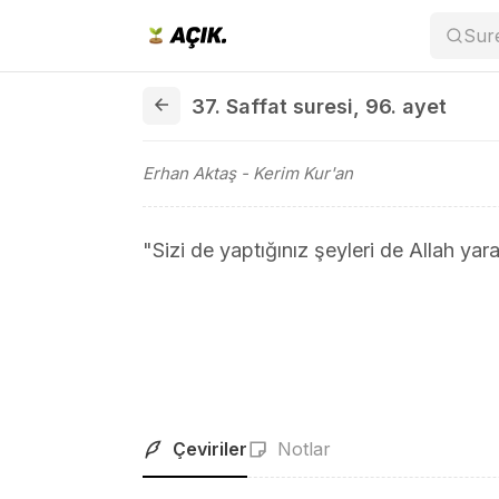
Sur
37. Saffat suresi 96. ayet
37. Saffat suresi
,
96. ayet
Erhan Aktaş
- Kerim Kur'an
"Sizi de yaptığınız şeyleri de Allah yarat
Çeviriler
Notlar