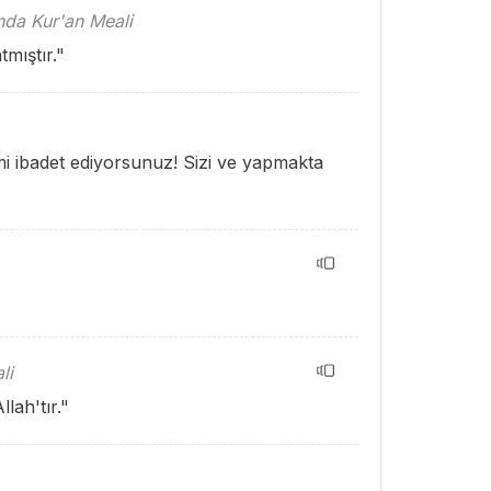
ında Kur'an Meali
tmıştır."
i ibadet ediyorsunuz! Sizi ve yapmakta
"
li
lah'tır."