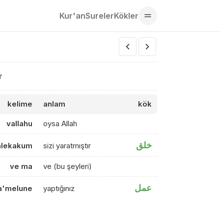
Kur'an
Sureler
Kökler
r
kelime
anlam
kök
vallahu
oysa Allah
خلق
alekakum
sizi yaratmıştır
ve ma
ve (bu şeyleri)
عمل
a'melune
yaptığınız