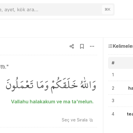
e, ayet, kök ara…
⌘
K
Kelimele
#
tı."
1
وَاللّٰهُ خَلَقَكُمْ وَمَا تَعْمَلُونَ
2
h
3
Vallahu halakakum ve ma ta'melun.
4
te
Seç ve
Sırala