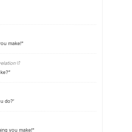
"
 you make!"
elation
ake?”
u do?’
ing you make!"