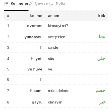
Kelimeler
Çeviriler
Notlar
#
kelime
anlam
kök
1
evemen
kimseyi mi?
نشا
2
yuneşşeu
yetiştirilen
3
fi
içinde
حلي
4
l-hilyeti
süs
5
ve huve
ve
6
fi
خصم
7
l-hisami
mücadelede
غير
8
gayru
olmayan