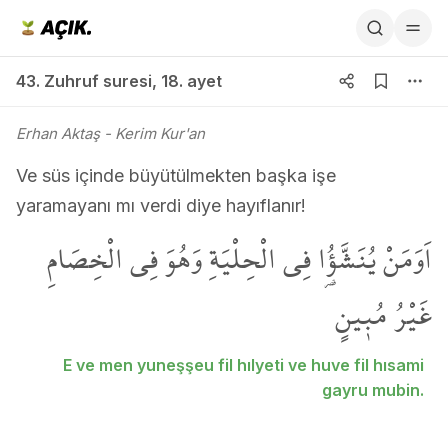
43. Zuhruf suresi 18. ayet
43. Zuhruf suresi
,
18. ayet
Erhan Aktaş
- Kerim Kur'an
Ve süs içinde büyütülmekten başka işe
yaramayanı mı verdi diye hayıflanır!
اَوَمَنْ يُنَشَّؤُ۬ا فِي الْحِلْيَةِ وَهُوَ فِي الْخِصَامِ
غَيْرُ مُب۪ينٍ
E ve men yuneşşeu fil hılyeti ve huve fil hısami
gayru mubin.