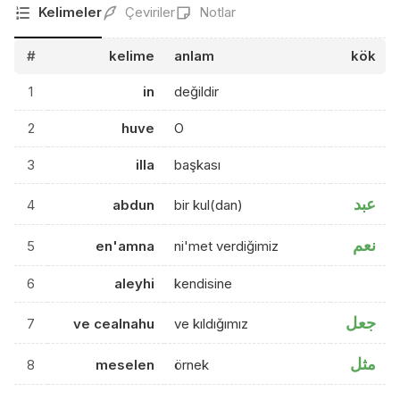
Kelimeler
Çeviriler
Notlar
#
kelime
anlam
kök
1
in
değildir
2
huve
O
3
illa
başkası
عبد
4
abdun
bir kul(dan)
نعم
5
en'amna
ni'met verdiğimiz
6
aleyhi
kendisine
جعل
7
ve cealnahu
ve kıldığımız
مثل
8
meselen
örnek