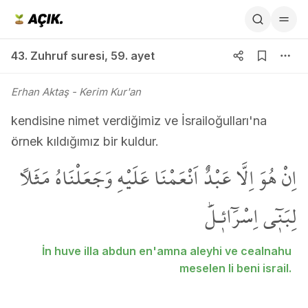
43. Zuhruf suresi 59. ayet
43. Zuhruf suresi
,
59. ayet
Erhan Aktaş
- Kerim Kur'an
kendisine nimet verdiğimiz ve İsrailoğulları'na
örnek kıldığımız bir kuldur.
اِنْ هُوَ اِلَّا عَبْدٌ اَنْعَمْنَا عَلَيْهِ وَجَعَلْنَاهُ مَثَلاً
لِبَن۪ٓي اِسْرَٓائ۪ـلَۜ
İn huve illa abdun en'amna aleyhi ve cealnahu
meselen li beni israil.