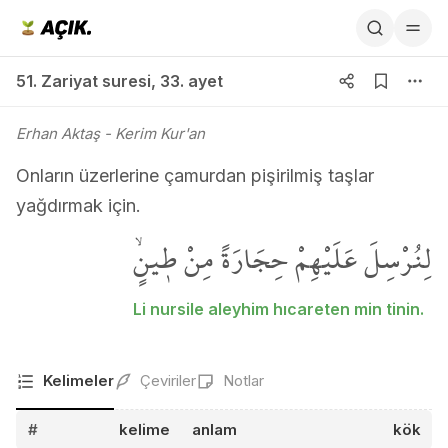
51. Zariyat suresi 33. ayet
51. Zariyat suresi
,
33. ayet
Erhan Aktaş
- Kerim Kur'an
Onların üzerlerine çamurdan pişirilmiş taşlar
yağdırmak için.
لِنُرْسِلَ عَلَيْهِمْ حِجَارَةً مِنْ ط۪ينٍۙ
Li nursile aleyhim hıcareten min tinin.
Kelimeler
Çeviriler
Notlar
#
kelime
anlam
kök