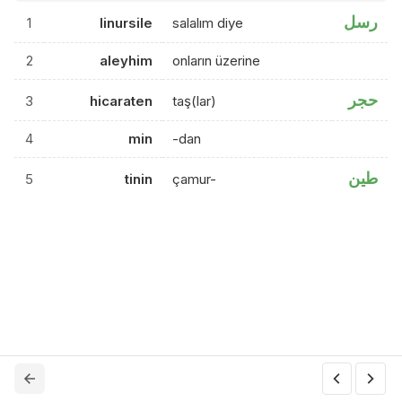
رسل
1
linursile
salalım diye
2
aleyhim
onların üzerine
حجر
3
hicaraten
taş(lar)
4
min
-dan
طين
5
tinin
çamur-