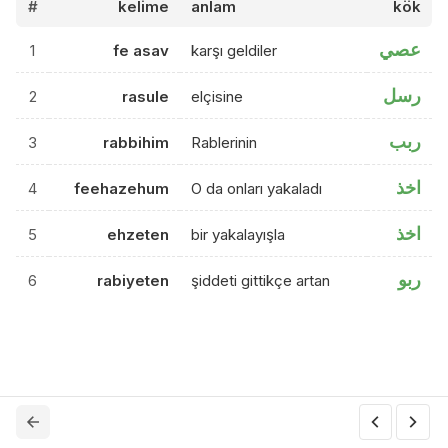
#
kelime
anlam
kök
عصي
1
fe asav
karşı geldiler
رسل
2
rasule
elçisine
ربب
3
rabbihim
Rablerinin
اخذ
4
feehazehum
O da onları yakaladı
اخذ
5
ehzeten
bir yakalayışla
ربو
6
rabiyeten
şiddeti gittikçe artan