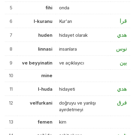
5
fihi
onda
قرا
6
l-kuranu
Kur'an
هدي
7
huden
hidayet olarak
نوس
8
linnasi
insanlara
بين
9
ve beyyinatin
ve açıklayıcı
10
mine
هدي
11
l-huda
hidayeti
فرق
12
velfurkani
doğruyu ve yanlışı
ayırdetmeyi
13
femen
kim