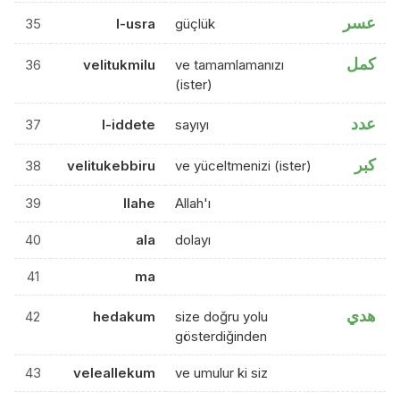
عسر
35
l-usra
güçlük
كمل
36
velitukmilu
ve tamamlamanızı
(ister)
عدد
37
l-iddete
sayıyı
كبر
38
velitukebbiru
ve yüceltmenizi (ister)
39
llahe
Allah'ı
40
ala
dolayı
41
ma
هدي
42
hedakum
size doğru yolu
gösterdiğinden
43
veleallekum
ve umulur ki siz