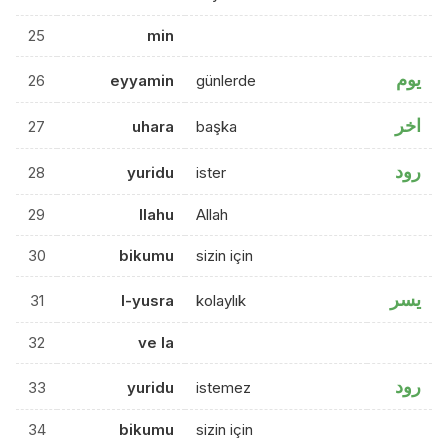
25
min
يوم
26
eyyamin
günlerde
اخر
27
uhara
başka
رود
28
yuridu
ister
29
llahu
Allah
30
bikumu
sizin için
يسر
31
l-yusra
kolaylık
32
ve la
رود
33
yuridu
istemez
34
bikumu
sizin için