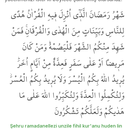
شَهْرُ رَمَضَانَ الَّذ۪ٓي اُنْزِلَ ف۪يهِ الْقُرْاٰنُ هُدًى
لِلنَّاسِ وَبَيِّنَاتٍ مِنَ الْهُدٰى وَالْفُرْقَانِۚ فَمَنْ
شَهِدَ مِنْكُمُ الشَّهْرَ فَلْيَصُمْهُۜ وَمَنْ كَانَ
مَر۪يضاً اَوْ عَلٰى سَفَرٍ فَعِدَّةٌ مِنْ اَيَّامٍ اُخَرَۜ
يُر۪يدُ اللّٰهُ بِكُمُ الْيُسْرَ وَلَا يُر۪يدُ بِكُمُ الْعُسْرَۘ
وَلِتُكْمِلُوا الْعِدَّةَ وَلِتُكَبِّرُوا اللّٰهَ عَلٰى مَا
هَدٰيكُمْ وَلَعَلَّكُمْ تَشْكُرُونَ
Şehru ramadanellezi unzile fihil kur'anu huden lin