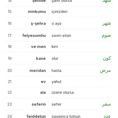
شهد
14
şehide
şahit olursa
15
minkumu
içinizden
شهر
16
ş-şehra
o aya
صوم
17
felyesumhu
savm etsin
18
ve men
kim
كون
19
kane
olur
مرض
20
meridan
hasta
21
ev
yahut
22
ala
üzere olursa
سفر
23
seferin
sefer
عدد
24
feiddetun
sayısınca tutsun