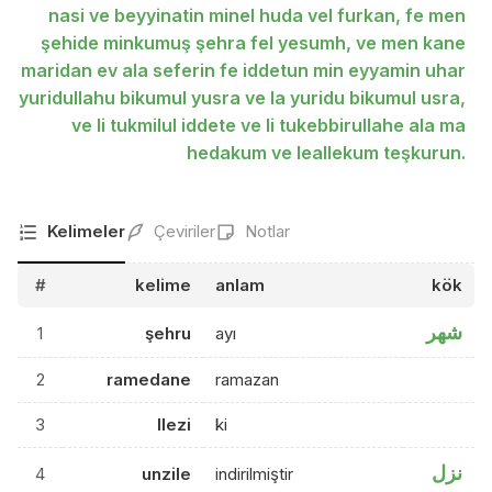
nasi ve beyyinatin minel huda vel furkan, fe men
şehide minkumuş şehra fel yesumh, ve men kane
maridan ev ala seferin fe iddetun min eyyamin uhar
yuridullahu bikumul yusra ve la yuridu bikumul usra,
ve li tukmilul iddete ve li tukebbirullahe ala ma
hedakum ve leallekum teşkurun.
Kelimeler
Çeviriler
Notlar
#
kelime
anlam
kök
شهر
1
şehru
ayı
2
ramedane
ramazan
3
llezi
ki
نزل
4
unzile
indirilmiştir