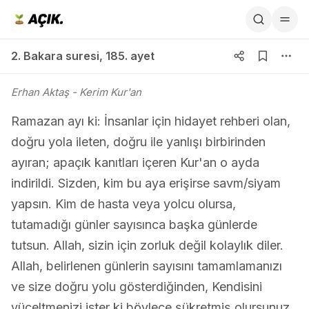
2. Bakara suresi 185. ayet
2. Bakara suresi
,
185. ayet
Erhan Aktaş
- Kerim Kur'an
Ramazan ayı ki: İnsanlar için hidayet rehberi olan,
doğru yola ileten, doğru ile yanlışı birbirinden
ayıran; apaçık kanıtları içeren Kur'an o ayda
indirildi. Sizden, kim bu aya erişirse savm/siyam
yapsın. Kim de hasta veya yolcu olursa,
tutamadığı günler sayısınca başka günlerde
tutsun. Allah, sizin için zorluk değil kolaylık diler.
Allah, belirlenen günlerin sayısını tamamlamanızı
ve size doğru yolu gösterdiğinden, Kendisini
yüceltmenizi ister ki böylece şükretmiş olursunuz.