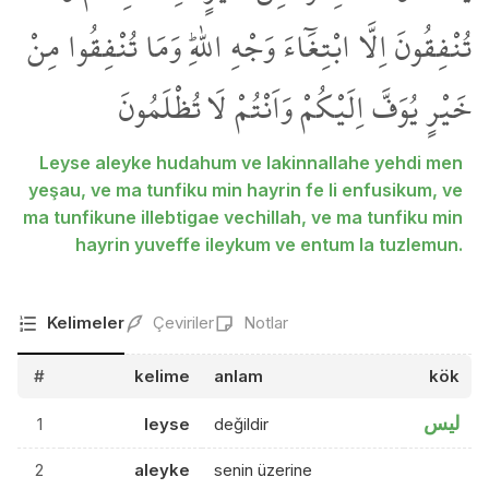
تُنْفِقُونَ اِلَّا ابْتِغَٓاءَ وَجْهِ اللّٰهِۜ وَمَا تُنْفِقُوا مِنْ
خَيْرٍ يُوَفَّ اِلَيْكُمْ وَاَنْتُمْ لَا تُظْلَمُونَ
Leyse aleyke hudahum ve lakinnallahe yehdi men
yeşau, ve ma tunfiku min hayrin fe li enfusikum, ve
ma tunfikune illebtigae vechillah, ve ma tunfiku min
hayrin yuveffe ileykum ve entum la tuzlemun.
Kelimeler
Çeviriler
Notlar
#
kelime
anlam
kök
ليس
1
leyse
değildir
2
aleyke
senin üzerine