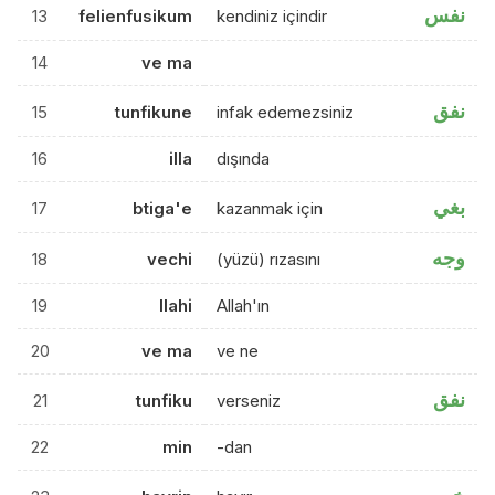
نفس
13
felienfusikum
kendiniz içindir
14
ve ma
نفق
15
tunfikune
infak edemezsiniz
16
illa
dışında
بغي
17
btiga'e
kazanmak için
وجه
18
vechi
(yüzü) rızasını
19
llahi
Allah'ın
20
ve ma
ve ne
نفق
21
tunfiku
verseniz
22
min
-dan