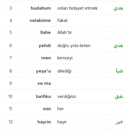
هدي
3
hudahum
onları hidayet etmek
4
velakinne
fakat
5
llahe
Allah'tır
هدي
6
yehdi
doğru yola ileten
7
men
kimseyi
شيا
8
yeşa'u
dilediği
9
ve ma
نفق
10
tunfiku
verdiğiniz
11
min
her
خير
12
hayrin
hayır