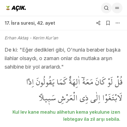
17. İsra suresi 42. ayet
17. İsra suresi
,
42. ayet
Erhan Aktaş
- Kerim Kur'an
De ki: "Eğer dedikleri gibi, O'nunla beraber başka
ilahlar olsaydı, o zaman onlar da mutlaka arşın
sahibine bir yol ararlardı."
قُلْ لَوْ كَانَ مَعَهُٓ اٰلِهَةٌ كَمَا يَقُولُونَ اِذاً
لَابْتَغَوْا اِلٰى ذِي الْعَرْشِ سَب۪يلاً
Kul lev kane meahu alihetun kema yekulune izen
lebtegav ila zil arşı sebila.