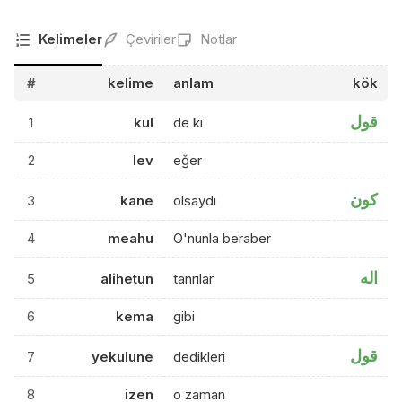
Kelimeler
Çeviriler
Notlar
#
kelime
anlam
kök
قول
1
kul
de ki
2
lev
eğer
كون
3
kane
olsaydı
4
meahu
O'nunla beraber
اله
5
alihetun
tanrılar
6
kema
gibi
قول
7
yekulune
dedikleri
8
izen
o zaman