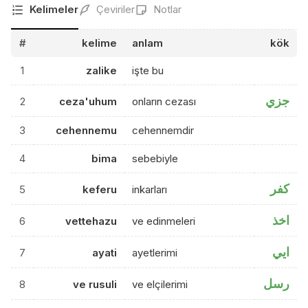
Kelimeler
Çeviriler
Notlar
#
kelime
anlam
kök
1
zalike
işte bu
جزي
2
ceza'uhum
onların cezası
3
cehennemu
cehennemdir
4
bima
sebebiyle
كفر
5
keferu
inkarları
اخذ
6
vettehazu
ve edinmeleri
ايي
7
ayati
ayetlerimi
رسل
8
ve rusuli
ve elçilerimi