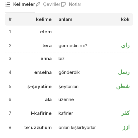
Kelimeler
Çeviriler
Notlar
#
kelime
anlam
kök
1
elem
راي
2
tera
görmedin mi?
3
enna
biz
رسل
4
erselna
gönderdik
شطن
5
ş-şeyatine
şeytanları
6
ala
üzerine
كفر
7
l-kafirine
kafirler
ازز
8
te'uzzuhum
onları kışkırtıyorlar