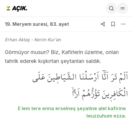
19. Meryem suresi 83. ayet
19. Meryem suresi
,
83. ayet
Erhan Aktaş
- Kerim Kur'an
Görmüyor musun? Biz, Kafirlerin üzerine, onları
tahrik ederek kışkırtan şeytanları saldık.
اَلَمْ تَرَ اَنَّٓا اَرْسَلْنَا الشَّيَاط۪ينَ عَلَى
الْكَافِر۪ينَ تَؤُزُّهُمْ اَزاًّۙ
E lem tere enna erselneş şeyatine alel kafirine
teuzzuhum ezza.