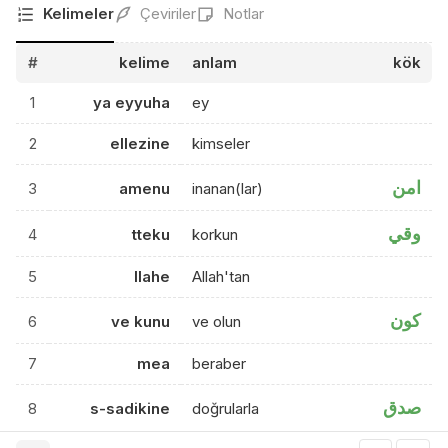
Kelimeler
Çeviriler
Notlar
#
kelime
anlam
kök
1
ya eyyuha
ey
2
ellezine
kimseler
امن
3
amenu
inanan(lar)
وقي
4
tteku
korkun
5
llahe
Allah'tan
كون
6
ve kunu
ve olun
7
mea
beraber
صدق
8
s-sadikine
doğrularla