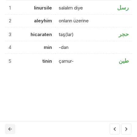
رسل
1
linursile
salalım diye
2
aleyhim
onların üzerine
حجر
3
hicaraten
taş(lar)
4
min
-dan
طين
5
tinin
çamur-