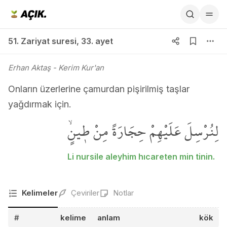
51. Zariyat suresi 33. ayet
51. Zariyat suresi
,
33. ayet
Erhan Aktaş
- Kerim Kur'an
Onların üzerlerine çamurdan pişirilmiş taşlar
yağdırmak için.
لِنُرْسِلَ عَلَيْهِمْ حِجَارَةً مِنْ ط۪ينٍۙ
Li nursile aleyhim hıcareten min tinin.
Kelimeler
Çeviriler
Notlar
#
kelime
anlam
kök