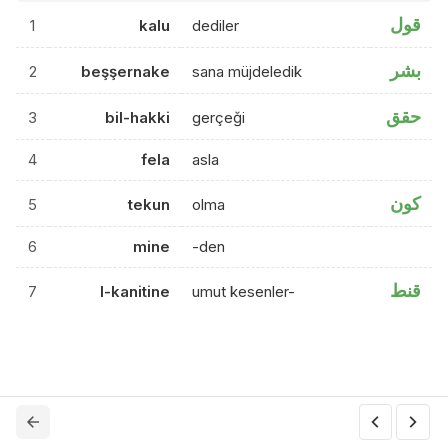
قول
1
kalu
dediler
بشر
2
beşşernake
sana müjdeledik
حقق
3
bil-hakki
gerçeği
4
fela
asla
كون
5
tekun
olma
6
mine
-den
قنط
7
l-kanitine
umut kesenler-