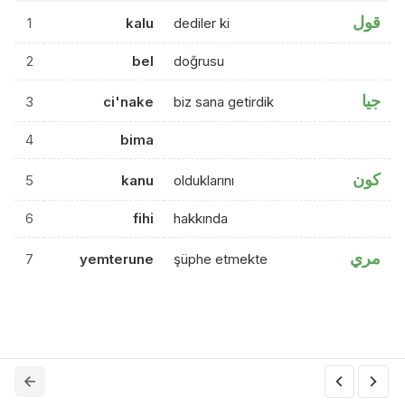
قول
1
kalu
dediler ki
2
bel
doğrusu
جيا
3
ci'nake
biz sana getirdik
4
bima
كون
5
kanu
olduklarını
6
fihi
hakkında
مري
7
yemterune
şüphe etmekte