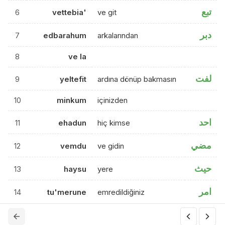
تبع
6
vettebia'
ve git
دبر
7
edbarahum
arkalarından
8
ve la
لفت
9
yeltefit
ardına dönüp bakmasın
10
minkum
içinizden
احد
11
ehadun
hiç kimse
مضي
12
vemdu
ve gidin
حيث
13
haysu
yere
امر
14
tu'merune
emredildiğiniz