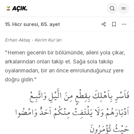
15. Hicr suresi 65. ayet
15. Hicr suresi
,
65. ayet
Erhan Aktaş
- Kerim Kur'an
"Hemen gecenin bir bölümünde, aileni yola çıkar,
arkalarından onları takip et. Sağa sola takılıp
oyalanmadan, bir an önce emrolunduğunuz yere
doğru gidin."
فَاَسْرِ بِاَهْلِكَ بِقِطْعٍ مِنَ الَّيْلِ وَاتَّبِـعْ
اَدْبَارَهُمْ وَلَا يَلْتَفِتْ مِنْكُمْ اَحَدٌ وَامْضُوا
حَيْثُ تُؤْمَرُونَ