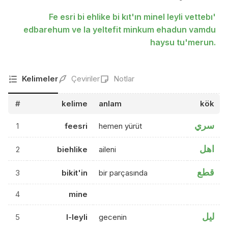
Fe esri bi ehlike bi kıt'ın minel leyli vettebı'
edbarehum ve la yeltefit minkum ehadun vamdu
haysu tu'merun.
Kelimeler
Çeviriler
Notlar
#
kelime
anlam
kök
سري
1
feesri
hemen yürüt
اهل
2
biehlike
aileni
قطع
3
bikit'in
bir parçasında
4
mine
ليل
5
l-leyli
gecenin