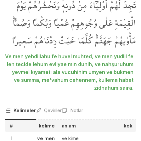
تَجِدَ لَهُمْ اَوْلِيَٓاءَ مِنْ دُونِه۪ۜ وَنَحْشُرُهُمْ يَوْمَ
الْقِيٰمَةِ عَلٰى وُجُوهِهِمْ عُمْياً وَبُكْماً وَصُماًّۜ
مَأْوٰيهُمْ جَهَنَّمُۜ كُلَّمَا خَبَتْ زِدْنَاهُمْ سَع۪يراً
Ve men yehdillahu fe huvel muhted, ve men yudlil fe
len tecide lehum evliyae min dunih, ve nahşuruhum
yevmel kıyameti ala vucuhihim umyen ve bukmen
ve summa, me'vahum cehennem, kullema habet
zidnahum saira.
Kelimeler
Çeviriler
Notlar
#
kelime
anlam
kök
1
ve men
ve kime