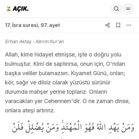
17. İsra suresi 97. ayet
17. İsra suresi
,
97. ayet
Erhan Aktaş
- Kerim Kur'an
Allah, kime hidayet etmişse, işte o doğru yolu
bulmuştur. Kimi de saptırırsa, onun için, O'ndan
başka veliler bulamazsın. Kıyamet Günü, onları;
kör, sağır ve dilsiz olarak yüzüstü sürünür
durumda mahşer yerine toplarız. Onların
varacakları yer Cehennem'dir. O ne zaman dinse,
onlara ateşi artırırız.
وَمَنْ يَهْدِ اللّٰهُ فَهُوَ الْمُهْتَدِۚ وَمَنْ يُضْلِلْ فَلَنْ