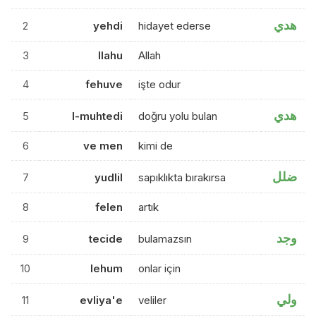
هدي
2
yehdi
hidayet ederse
3
llahu
Allah
4
fehuve
işte odur
هدي
5
l-muhtedi
doğru yolu bulan
6
ve men
kimi de
ضلل
7
yudlil
sapıklıkta bırakırsa
8
felen
artık
وجد
9
tecide
bulamazsın
10
lehum
onlar için
ولي
11
evliya'e
veliler