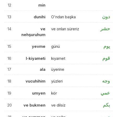
12
min
دون
13
dunihi
O'ndan başka
حشر
14
ve
ve onları süreriz
nehşuruhum
يوم
15
yevme
günü
قوم
16
l-kiyameti
kıyamet
17
ala
üyerine
وجه
18
vucuhihim
yüzleri
عمي
19
umyen
kör
بكم
20
ve bukmen
ve dilsiz
صمم