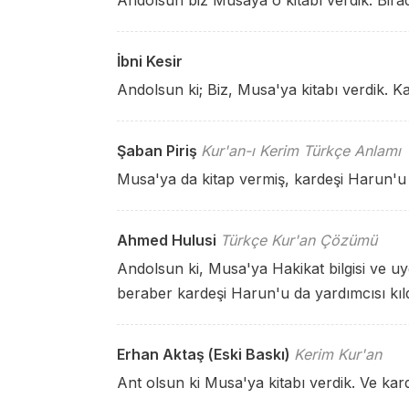
Andolsun biz Musaya o kitabı verdik. Bira
İbni Kesir
Andolsun ki; Biz, Musa'ya kitabı verdik. K
Şaban Piriş
Kur'an-ı Kerim Türkçe Anlamı
Musa'ya da kitap vermiş, kardeşi Harun'u 
Ahmed Hulusi
Türkçe Kur'an Çözümü
Andolsun ki, Musa'ya Hakikat bilgisi ve u
beraber kardeşi Harun'u da yardımcısı kıld
Erhan Aktaş (Eski Baskı)
Kerim Kur'an
Ant olsun ki Musa'ya kitabı verdik. Ve ka