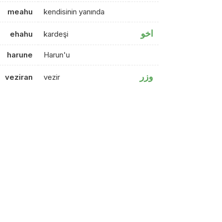
meahu
kendisinin yanında
اخو
ehahu
kardeşi
harune
Harun'u
وزر
veziran
vezir