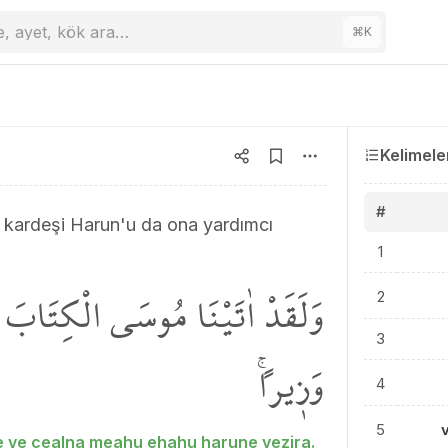
e, ayet, kök ara…
⌘
K
Kelimele
#
e kardeşi Harun'u da ona yardımcı
1
وَلَقَدْ اٰتَيْنَا مُوسَى الْكِتَابَ و
2
3
وَز۪يراًۚ
4
5
e ve cealna meahu ehahu harune vezira.