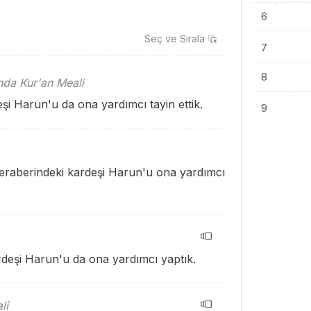
6
Seç ve
Sırala
7
8
ında Kur'an Meali
şi Harun'u da ona yardımcı tayin ettik.
9
beraberindeki kardeşi Harun'u ona yardımcı
ardeşi Harun'u da ona yardımcı yaptık.
li