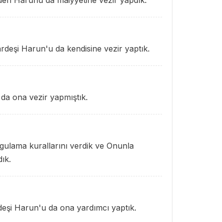
deri Harunu da maiyyetine vezir yapdık.
ardeşi Harun'u da kendisine vezir yaptık.
da ona vezir yapmıştık.
ygulama kurallarını verdik ve Onunla
ık.
rdeşi Harun'u da ona yardımcı yaptık.