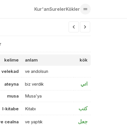
Kur'an
Sureler
Kökler
r
kelime
anlam
kök
velekad
ve andolsun
اتي
ateyna
biz verdik
musa
Musa'ya
كتب
l-kitabe
Kitabı
جعل
ve cealna
ve yaptık