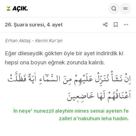
26. Şuara suresi 4. ayet
26. Şuara suresi
,
4. ayet
Erhan Aktaş
- Kerim Kur'an
Eğer dileseydik gökten öyle bir ayet indirirdik ki
hepsi ona boyun eğmek zorunda kalırdı.
اِنْ نَشَأْ نُنَزِّلْ عَلَيْهِمْ مِنَ السَّمَٓاءِ اٰيَةً فَظَلَّتْ
اَعْنَاقُهُمْ لَهَا خَاضِع۪ينَ
İn neşe' nunezzil aleyhim mines semai ayeten fe
zallet a'nakuhum leha hadıin.