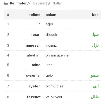
Kelimeler
Çeviriler
Notlar
#
kelime
anlam
kök
1
in
eğer
شيا
2
neşe'
dilesek
نزل
3
nunezzil
indiririz
4
aleyhim
onların üzerine
5
mine
-ten
سمو
6
s-semai
gök-
ايي
7
ayeten
bir mu'cize
ظلل
8
fezellet
ve oluverir