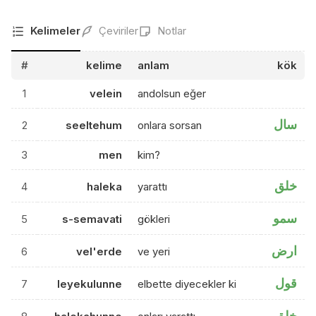
Kelimeler
Çeviriler
Notlar
#
kelime
anlam
kök
1
velein
andolsun eğer
سال
2
seeltehum
onlara sorsan
3
men
kim?
خلق
4
haleka
yarattı
سمو
5
s-semavati
gökleri
ارض
6
vel'erde
ve yeri
قول
7
leyekulunne
elbette diyecekler ki
خلق