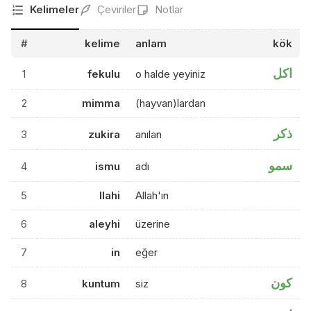
Kelimeler
Çeviriler
Notlar
#
kelime
anlam
kök
اكل
1
fekulu
o halde yeyiniz
2
mimma
(hayvan)lardan
ذكر
3
zukira
anılan
سمو
4
ismu
adı
5
llahi
Allah'ın
6
aleyhi
üzerine
7
in
eğer
كون
8
kuntum
siz