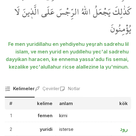
كَذٰلِكَ يَجْعَلُ اللّٰهُ الرِّجْسَ عَلَى الَّذ۪ينَ لَا
يُؤْمِنُونَ
Fe men yuridillahu en yehdiyehu yeşrah sadrehu lil
islam, ve men yurid en yudıllehu yec'al sadrehu
dayyikan haracen, ke ennema yassa'adu fis semai,
kezalike yec'alullahur ricse alallezine la yu'minun.
Kelimeler
Çeviriler
Notlar
#
kelime
anlam
kök
1
femen
kimi
رود
2
yuridi
isterse