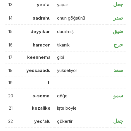
جعل
13
yec'al
yapar
صدر
14
sadrahu
onun göğsünü
ضيق
15
deyyikan
daralmış
حرج
16
haracen
tıkanık
17
keennema
gibi
صعد
18
yessaaadu
yükseliyor
19
fi
سمو
20
s-semai
göğe
21
kezalike
işte böyle
جعل
22
yec'alu
çökertir