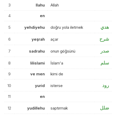
3
llahu
Allah
4
en
هدي
5
yehdiyehu
doğru yola iletmek
شرح
6
yeşrah
açar
صدر
7
sadrahu
onun göğsünü
سلم
8
lilislami
İslam'a
9
ve men
kimi de
رود
10
yurid
isterse
11
en
ضلل
12
yudillehu
saptırmak