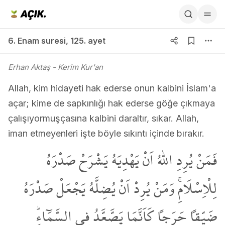
6. Enam suresi 125. ayet
6. Enam suresi
,
125. ayet
Erhan Aktaş
- Kerim Kur'an
Allah, kim hidayeti hak ederse onun kalbini İslam'a
açar; kime de sapkınlığı hak ederse göğe çıkmaya
çalışıyormuşçasına kalbini daraltır, sıkar. Allah,
iman etmeyenleri işte böyle sıkıntı içinde bırakır.
فَمَنْ يُرِدِ اللّٰهُ اَنْ يَهْدِيَهُ يَشْرَحْ صَدْرَهُ
لِلْاِسْلَامِۚ وَمَنْ يُرِدْ اَنْ يُضِلَّهُ يَجْعَلْ صَدْرَهُ
ضَيِّقاً حَرَجاً كَاَنَّمَا يَصَّعَّدُ فِي السَّمَٓاءِۜ