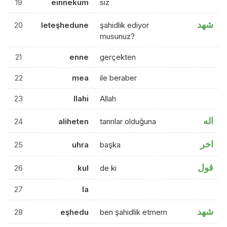
19
einnekum
siz
شهد
20
leteşhedune
şahidlik ediyor
musunuz?
21
enne
gerçekten
22
mea
ile beraber
23
llahi
Allah
اله
24
aliheten
tanrılar olduğuna
اخر
25
uhra
başka
قول
26
kul
de ki
27
la
شهد
28
eşhedu
ben şahidlik etmem