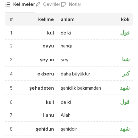
Kelimeler
Çeviriler
Notlar
#
kelime
anlam
kök
قول
1
kul
de ki
2
eyyu
hangi
شيا
3
şey'in
şey
كبر
4
ekberu
daha büyüktür
شهد
5
şehadeten
şahidlik bakımından
قول
6
kuli
de ki
7
llahu
Allah
شهد
8
şehidun
şahiddir