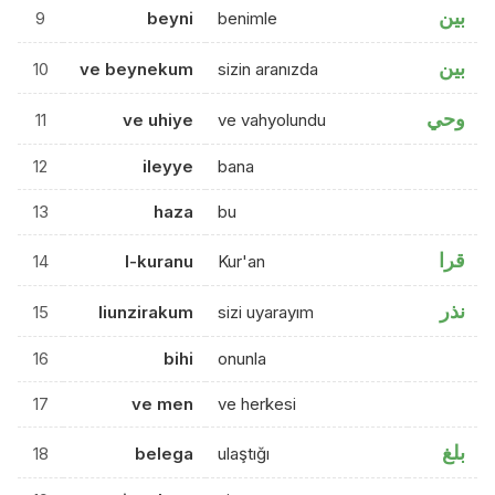
بين
9
beyni
benimle
بين
10
ve beynekum
sizin aranızda
وحي
11
ve uhiye
ve vahyolundu
12
ileyye
bana
13
haza
bu
قرا
14
l-kuranu
Kur'an
نذر
15
liunzirakum
sizi uyarayım
16
bihi
onunla
17
ve men
ve herkesi
بلغ
18
belega
ulaştığı