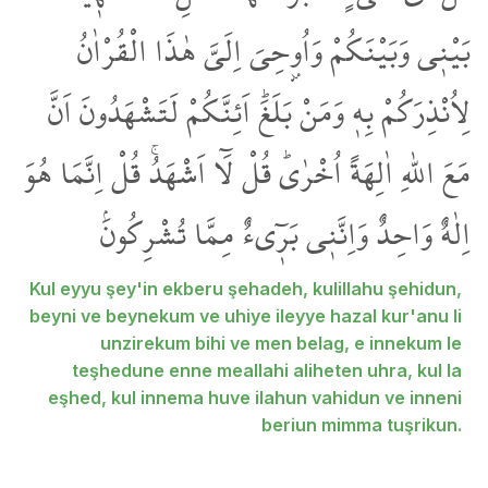
بَيْن۪ي وَبَيْنَكُمْ وَاُو۫حِيَ اِلَيَّ هٰذَا الْقُرْاٰنُ
لِاُنْذِرَكُمْ بِه۪ وَمَنْ بَلَغَۜ اَئِنَّكُمْ لَتَشْهَدُونَ اَنَّ
مَعَ اللّٰهِ اٰلِهَةً اُخْرٰىۜ قُلْ لَٓا اَشْهَدُۚ قُلْ اِنَّمَا هُوَ
اِلٰهٌ وَاحِدٌ وَاِنَّن۪ي بَر۪ٓيءٌ مِمَّا تُشْرِكُونَۢ
Kul eyyu şey'in ekberu şehadeh, kulillahu şehidun,
beyni ve beynekum ve uhiye ileyye hazal kur'anu li
unzirekum bihi ve men belag, e innekum le
teşhedune enne meallahi aliheten uhra, kul la
eşhed, kul innema huve ilahun vahidun ve inneni
beriun mimma tuşrikun.