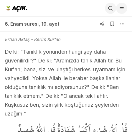
6. Enam suresi 19. ayet
6. Enam suresi
,
19. ayet
Erhan Aktaş
- Kerim Kur'an
De ki: "Tanıklık yönünden hangi şey daha
güvenilirdir?" De ki: "Aramızda tanık Allah'tır. Bu
Kur'an; bana, sizi ve ulaştığı herkesi uyarmam için
vahyedildi. Yoksa Allah ile beraber başka ilahlar
olduğuna tanıklık mı ediyorsunuz?" De ki: "Ben
tanıklık etmem." De ki: "O ancak tek ilahtır.
Kuşkusuz ben, sizin şirk koştuğunuz şeylerden
uzağım."
قُلْ اَيُّ شَيْءٍ اَكْبَرُ شَهَادَةًۜ قُلِ اللّٰهُ شَه۪يدٌ