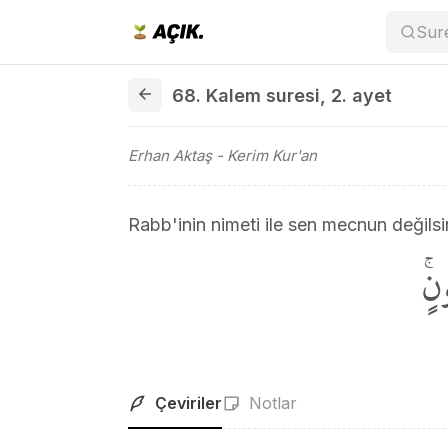
Sur
68. Kalem suresi 2. ayet
68. Kalem suresi
,
2. ayet
Erhan Aktaş
- Kerim Kur'an
Rabb'inin nimeti ile sen mecnun değilsi
نٍۚ
Çeviriler
Notlar