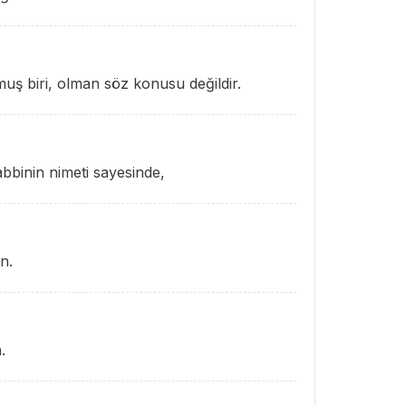
muş biri, olman söz konusu değildir.
abbinin nimeti sayesinde,
n.
.