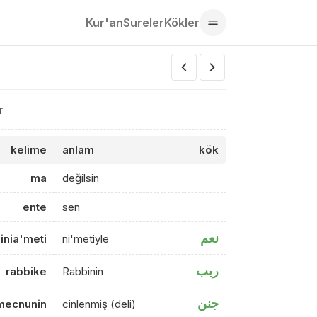
Kur'an
Sureler
Kökler
r
kelime
anlam
kök
ma
değilsin
ente
sen
نعم
inia'meti
ni'metiyle
ربب
rabbike
Rabbinin
جنن
mecnunin
cinlenmiş (deli)