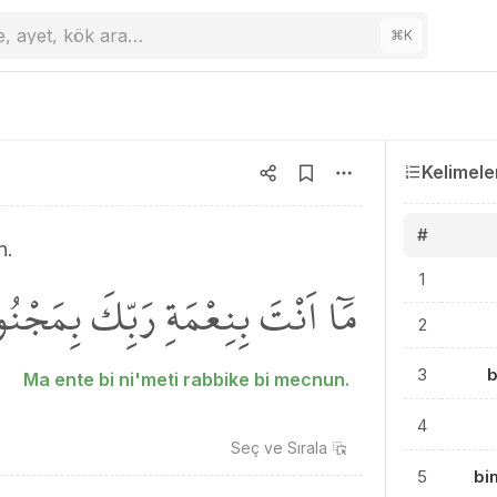
e, ayet, kök ara…
⌘
K
Kelimele
#
n.
1
مَٓا اَنْتَ بِنِعْمَةِ رَبِّكَ بِمَجْنُو
2
3
b
Ma ente bi ni'meti rabbike bi mecnun.
4
Seç ve
Sırala
5
bi