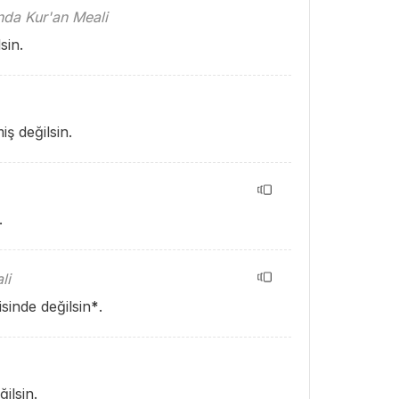
ında Kur'an Meali
sin.
ş değilsin.
.
li
isinde değilsin
*
.
ilsin.