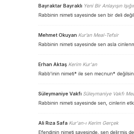
Bayraktar Bayraklı
Yeni Bir Anlayışın Işığ
Rabbinin nimeti sayesinde sen bir deli değil
Mehmet Okuyan
Kur’an Meal-Tefsir
Rabbinin nimeti sayesinde sen asla cinlenmi
Erhan Aktaş
Kerim Kur'an
Rabb'inin nimeti
*
ile sen mecnun
*
değilsin
Süleymaniye Vakfı
Süleymaniye Vakfı Mea
Rabbinin nimeti sayesinde sen, cinlerin etk
Ali Rıza Safa
Kur'an-ı Kerim Gerçek
Efendinin nimeti sayesinde, sen delirmiş değ