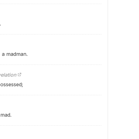
.
d, a madman.
elation
possessed;
 mad.