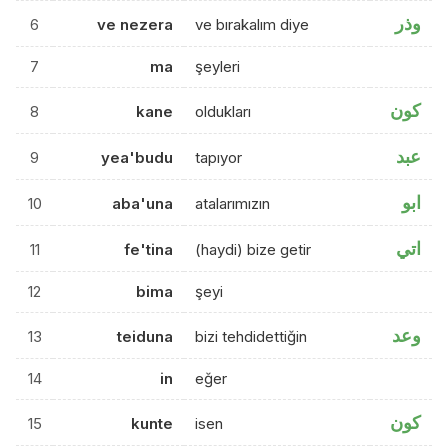
وذر
6
ve nezera
ve bırakalım diye
7
ma
şeyleri
كون
8
kane
oldukları
عبد
9
yea'budu
tapıyor
ابو
10
aba'una
atalarımızın
اتي
11
fe'tina
(haydi) bize getir
12
bima
şeyi
وعد
13
teiduna
bizi tehdidettiğin
14
in
eğer
كون
15
kunte
isen