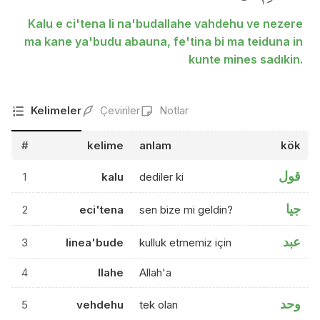
Kalu e ci'tena li na'budallahe vahdehu ve nezere
ma kane ya'budu abauna, fe'tina bi ma teiduna in
kunte mines sadıkin.
Kelimeler
Çeviriler
Notlar
#
kelime
anlam
kök
قول
1
kalu
dediler ki
جيا
2
eci'tena
sen bize mi geldin?
عبد
3
linea'bude
kulluk etmemiz için
4
llahe
Allah'a
وحد
5
vehdehu
tek olan