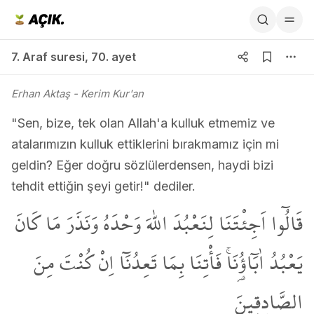
7. Araf suresi 70. ayet
7. Araf suresi
,
70. ayet
Erhan Aktaş
- Kerim Kur'an
"Sen, bize, tek olan Allah'a kulluk etmemiz ve
atalarımızın kulluk ettiklerini bırakmamız için mi
geldin? Eğer doğru sözlülerdensen, haydi bizi
tehdit ettiğin şeyi getir!" dediler.
قَالُٓوا اَجِئْتَنَا لِنَعْبُدَ اللّٰهَ وَحْدَهُ وَنَذَرَ مَا كَانَ
يَعْبُدُ اٰبَٓاؤُ۬نَاۚ فَأْتِنَا بِمَا تَعِدُنَٓا اِنْ كُنْتَ مِنَ
الصَّادِق۪ينَ