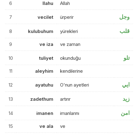
6
llahu
Allah
وجل
7
vecilet
ürperir
قلب
8
kulubuhum
yürekleri
9
ve iza
ve zaman
تلو
10
tuliyet
okunduğu
11
aleyhim
kendilerine
ايي
12
ayatuhu
O'nun ayetleri
زيد
13
zadethum
artırır
امن
14
imanen
imanlarını
15
ve ala
ve