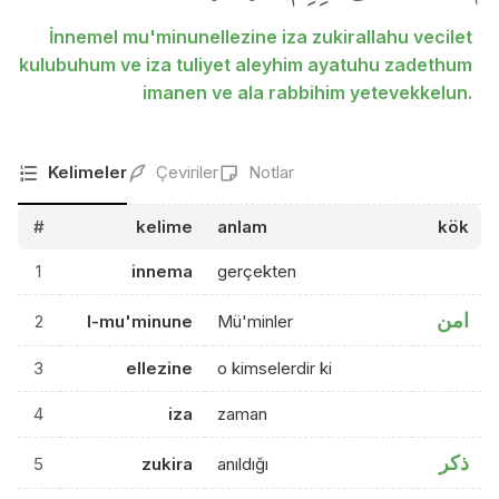
İnnemel mu'minunellezine iza zukirallahu vecilet
kulubuhum ve iza tuliyet aleyhim ayatuhu zadethum
imanen ve ala rabbihim yetevekkelun.
Kelimeler
Çeviriler
Notlar
#
kelime
anlam
kök
1
innema
gerçekten
امن
2
l-mu'minune
Mü'minler
3
ellezine
o kimselerdir ki
4
iza
zaman
ذكر
5
zukira
anıldığı