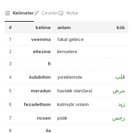
Kelimeler
Çeviriler
Notlar
#
kelime
anlam
kök
1
veemma
fakat gelince
2
ellezine
kimselere
3
fi
قلب
4
kulubihim
yüreklerinde
مرض
5
meradun
hastalık olan(lara)
زيد
6
fezadethum
katmıştır onların
رجس
7
ricsen
pislik
8
ila