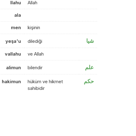
llahu
Allah
ala
men
kişinin
شيا
yeşa'u
dilediği
vallahu
ve Allah
علم
alimun
bilendir
حكم
hakimun
hüküm ve hikmet
sahibidir