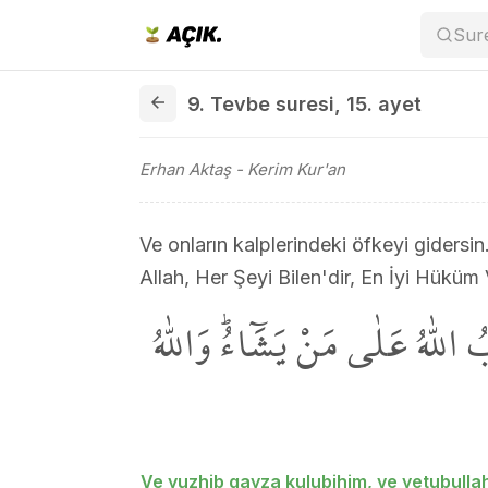
Sur
9. Tevbe suresi 15. ayet
9. Tevbe suresi
,
15. ayet
Erhan Aktaş
- Kerim Kur'an
Ve onların kalplerindeki öfkeyi gidersi
Allah, Her Şeyi Bilen'dir, En İyi Hüküm 
اللّٰهُ عَلٰى مَنْ يَشَٓاءُۜ وَاللّٰهُ
Ve yuzhib gayza kulubihim, ve yetubulla