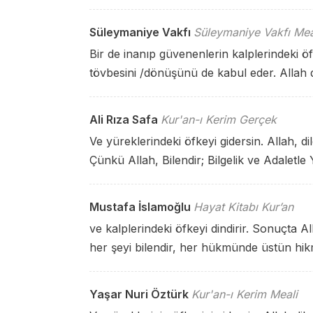
Süleymaniye Vakfı
Süleymaniye Vakfı Mea
Bir de inanıp güvenenlerin kalplerindeki ö
tövbesini /dönüşünü de kabul eder. Allah d
Ali Rıza Safa
Kur'an-ı Kerim Gerçek
Ve yüreklerindeki öfkeyi gidersin. Allah, di
Çünkü Allah, Bilendir; Bilgelik ve Adaletle 
Mustafa İslamoğlu
Hayat Kitabı Kur’an
ve kalplerindeki öfkeyi dindirir. Sonuçta All
her şeyi bilendir, her hükmünde üstün hikm
Yaşar Nuri Öztürk
Kur'an-ı Kerim Meali