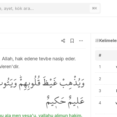
e, ayet, kök ara…
⌘
K
Kelimele
#
n. Allah, hak edene tevbe nasip eder.
Veren'dir.
1
وَيُذْهِبْ غَيْظَ قُلُوبِهِمْۜ وَيَتُوبُ 
2
3
عَل۪يمٌ حَك۪يمٌ
4
hu ala men yeşa'u, vallahu alimun hakim.