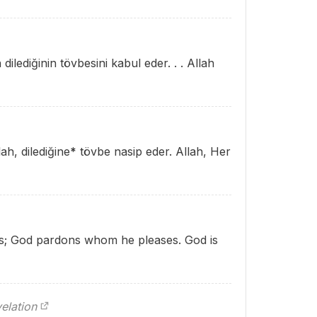
 dilediğinin tövbesini kabul eder. . . Allah
ah, dilediğine
*
tövbe nasip eder. Allah, Her
ts; God pardons whom he pleases. God is
elation