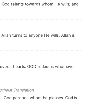
d God relents towards whom He wills; and
 Allah turns to anyone He wills. Allah is
elievers' hearts. GOD redeems whomever
theist Translation
ts; God pardons whom he pleases. God is