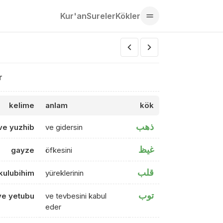
Kur'an
Sureler
Kökler
r
kelime
anlam
kök
ذهب
ve yuzhib
ve gidersin
غيظ
gayze
öfkesini
قلب
kulubihim
yüreklerinin
توب
ve yetubu
ve tevbesini kabul
eder