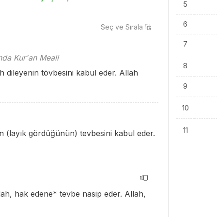
5
6
Seç ve
Sırala
7
ında Kur'an Meali
8
ah dileyenin tövbesini kabul eder. Allah
9
10
11
in (layık gördüğünün) tevbesini kabul eder.
llah, hak edene
*
tevbe nasip eder. Allah,