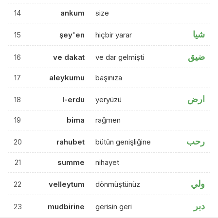
14
ankum
size
شيا
15
şey'en
hiçbir yarar
ضيق
16
ve dakat
ve dar gelmişti
17
aleykumu
başınıza
ارض
18
l-erdu
yeryüzü
19
bima
rağmen
رحب
20
rahubet
bütün genişliğine
21
summe
nihayet
ولي
22
velleytum
dönmüştünüz
دبر
23
mudbirine
gerisin geri