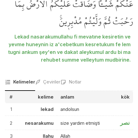
عَنْكُمْ شَيْـٔاً وَضَاقَتْ عَلَيْكُمُ الْاَرْضُ بِمَا
رَحُبَتْ ثُمَّ وَلَّيْتُمْ مُدْبِر۪ينَۚ
Lekad nasarakumullahu fi mevatıne kesiretin ve
yevme huneynin iz a'cebetkum kesretukum fe lem
tugni ankum şey'en ve dakat aleykumul ardu bi ma
rehubet summe velleytum mudbirine.
Kelimeler
Çeviriler
Notlar
#
kelime
anlam
kök
1
lekad
andolsun
نصر
2
nesarakumu
size yardım etmişti
3
llahu
Allah