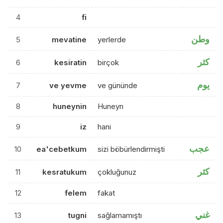
4
fi
وطن
5
mevatine
yerlerde
كثر
6
kesiratin
birçok
يوم
7
ve yevme
ve gününde
8
huneynin
Huneyn
9
iz
hani
عجب
10
ea'cebetkum
sizi böbürlendirmişti
كثر
11
kesratukum
çokluğunuz
12
felem
fakat
غني
13
tugni
sağlamamıştı