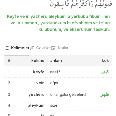
قُلُوبُهُمْۚ وَاَكْثَرُهُمْ فَاسِقُونَۚ
Keyfe ve in yazheru aleykum la yerkubu fikum illen
ve la zimmeh , yurdunekum bi efvahihim ve te'ba
kulubuhum, ve ekseruhum fasikun.
Kelimeler
Çeviriler
Notlar
#
kelime
anlam
kök
كيف
1
keyfe
nasıl?
2
vein
eğer
ظهر
3
yezheru
onlar galib gelselerdi
4
aleykum
size
5
la
ne