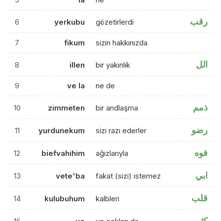
رقب
6
yerkubu
gözetirlerdi
7
fikum
sizin hakkınızda
الل
8
illen
bir yakınlık
9
ve la
ne de
ذمم
10
zimmeten
bir andlaşma
رضو
11
yurdunekum
sizi razı ederler
فوه
12
biefvahihim
ağızlarıyla
ابي
13
vete'ba
fakat (sizi) istemez
قلب
14
kulubuhum
kalbleri
كثر