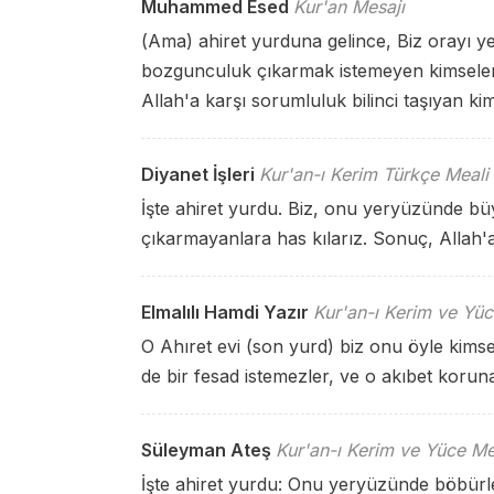
Muhammed Esed
Kur'an Mesajı
(Ama) ahiret yurduna gelince, Biz orayı
bozgunculuk çıkarmak istemeyen kimsele
Allah'a karşı sorumluluk bilinci taşıyan kim
Diyanet İşleri
Kur'an-ı Kerim Türkçe Meali
İşte ahiret yurdu. Biz, onu yeryüzünde 
çıkarmayanlara has kılarız. Sonuç, Allah'a
Elmalılı Hamdi Yazır
Kur'an-ı Kerim ve Yüc
O Ahıret evi (son yurd) biz onu öyle kimse
de bir fesad istemezler, ve o akıbet korun
Süleyman Ateş
Kur'an-ı Kerim ve Yüce Me
İşte ahiret yurdu: Onu yeryüzünde böbü