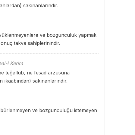
ahlardan) sakınanlarındır.
büyüklenmeyenlere ve bozgunculuk yapmak
onuç takva sahiplerinindir.
al-i Kerim
 ne teğallüb, ne fesad arzusuna
ın ıkaabından) sakınanlarındır.
 böbürlenmeyen ve bozgunculuğu istemeyen