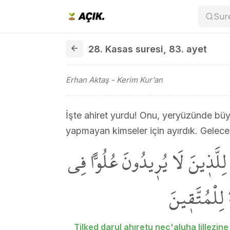
Sur
28. Kasas suresi 83. ayet
28. Kasas suresi
,
83. ayet
Erhan Aktaş
- Kerim Kur'an
İşte ahiret yurdu! Onu, yeryüzünde b
yapmayan kimseler için ayırdık. Gelecek
لِلَّذ۪ينَ لَا يُر۪يدُونَ عُلُواًّ فِي
لِلْمُتَّق۪ينَ
Tilked darul ahıretu nec'aluha lillezine