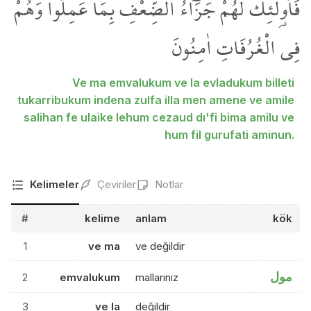
فَاُو۬لٰٓئِكَ لَهُمْ جَزَٓاءُ الضِّعْفِ بِمَا عَمِلُوا وَهُمْ
فِي الْغُرُفَاتِ اٰمِنُونَ
Ve ma emvalukum ve la evladukum billeti
tukarribukum indena zulfa illa men amene ve amile
salihan fe ulaike lehum cezaud dı'fi bima amilu ve
hum fil gurufati aminun.
Kelimeler
Çeviriler
Notlar
#
kelime
anlam
kök
1
ve ma
ve değildir
مول
2
emvalukum
mallarınız
3
ve la
değildir