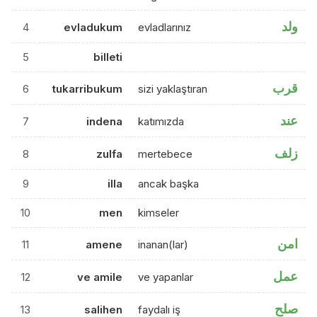
ولد
4
evladukum
evladlarınız
5
billeti
قرب
6
tukarribukum
sizi yaklaştıran
عند
7
indena
katımızda
زلف
8
zulfa
mertebece
9
illa
ancak başka
10
men
kimseler
امن
11
amene
inanan(lar)
عمل
12
ve amile
ve yapanlar
صلح
13
salihen
faydalı iş