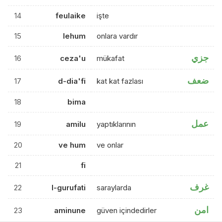
14
feulaike
işte
15
lehum
onlara vardır
جزي
16
ceza'u
mükafat
ضعف
17
d-dia'fi
kat kat fazlası
18
bima
عمل
19
amilu
yaptıklarının
20
ve hum
ve onlar
21
fi
غرف
22
l-gurufati
saraylarda
امن
23
aminune
güven içindedirler