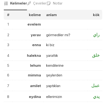
Kelimeler
Çeviriler
Notlar
#
kelime
anlam
kök
1
evelem
راي
2
yerav
görmediler mi?
3
enna
ki biz
خلق
4
halekna
yarattık
5
lehum
kendilerine
6
mimma
şeylerden
عمل
7
amilet
yaptıkları
يدي
8
eydina
ellerimizin