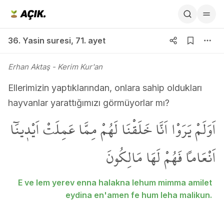
36. Yasin suresi 71. ayet
36. Yasin suresi
,
71. ayet
Erhan Aktaş
- Kerim Kur'an
Ellerimizin yaptıklarından, onlara sahip oldukları
hayvanlar yarattığımızı görmüyorlar mı?
اَوَلَمْ يَرَوْا اَنَّا خَلَقْنَا لَهُمْ مِمَّا عَمِلَتْ اَيْد۪ينَٓا
اَنْعَاماً فَهُمْ لَهَا مَالِكُونَ
E ve lem yerev enna halakna lehum mimma amilet
eydina en'amen fe hum leha malikun.