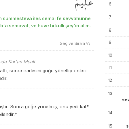
عَل۪يمٌ۟
6
7
ian summesteva iles semai fe sevvahunne
b'a semavat, ve huve bi kulli şey'in alim.
8
9
Seç ve
Sırala
10
ında Kur'an Meali
11
rattı, sonra iradesini göğe yöneltip onları
dir.
12
13
se
mıştır. Sonra göğe yönelmiş, onu yedi kat
*
14
ilendir.
*
15
s