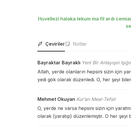
Huvellezi halaka lekum ma fil ardı cem
se
Çeviriler
Notlar
Bayraktar Bayraklı
Yeni Bir Anlayışın Işığ
Allah, yerde olanların hepsini sizin için ya
yedi gök olarak düzenledi. O, her şeyi bilen
Mehmet Okuyan
Kur’an Meal-Tefsir
O, yerde ne varsa hepsini sizin için yarat
olarak (yaratıp) düzenlemiştir. O her şeyi b