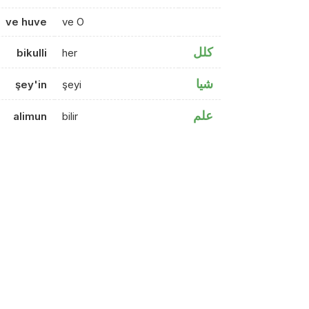
ve huve
ve O
كلل
bikulli
her
شيا
şey'in
şeyi
علم
alimun
bilir