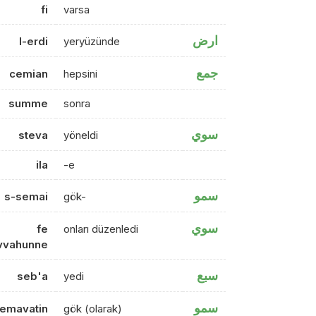
fi
varsa
ارض
l-erdi
yeryüzünde
جمع
cemian
hepsini
summe
sonra
سوي
steva
yöneldi
ila
-e
سمو
s-semai
gök-
سوي
fe
onları düzenledi
vvahunne
سبع
seb'a
yedi
سمو
emavatin
gök (olarak)