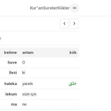
Kur'an
Sureler
Kökler
r
kelime
anlam
kök
huve
O
llezi
ki
خلق
haleka
yarattı
lekum
sizin için
ma
ne