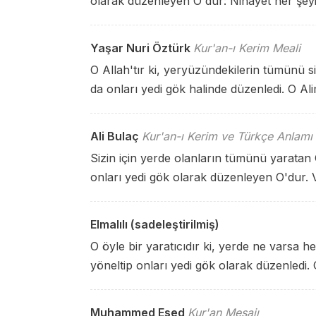
olarak düzenleyen O'dur: Nihayet her şeyin
Yaşar Nuri Öztürk
Kur'an-ı Kerim Meali
O Allah'tır ki, yeryüzündekilerin tümünü si
da onları yedi gök halinde düzenledi. O Alim'
Ali Bulaç
Kur'an-ı Kerim ve Türkçe Anlamı
Sizin için yerde olanların tümünü yaratan 
onları yedi gök olarak düzenleyen O'dur. V
Elmalılı (sadeleştirilmiş)
O öyle bir yaratıcıdır ki, yerde ne varsa hep
yöneltip onları yedi gök olarak düzenledi. O
Muhammed Esed
Kur'an Mesajı