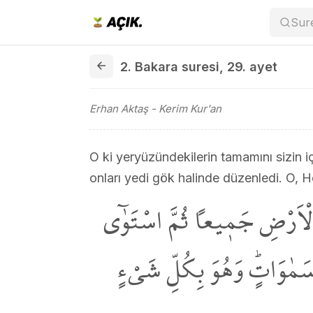
Sur
2. Bakara suresi 29. ayet
2. Bakara suresi
,
29. ayet
Erhan Aktaş
- Kerim Kur'an
O ki yeryüzündekilerin tamamını sizin iç
onları yedi gök halinde düzenledi. O, He
لْاَرْضِ جَم۪يعاً ثُمَّ اسْتَوٰٓى
 سَمٰوَاتٍۜ وَهُوَ بِكُلِّ شَيْءٍ