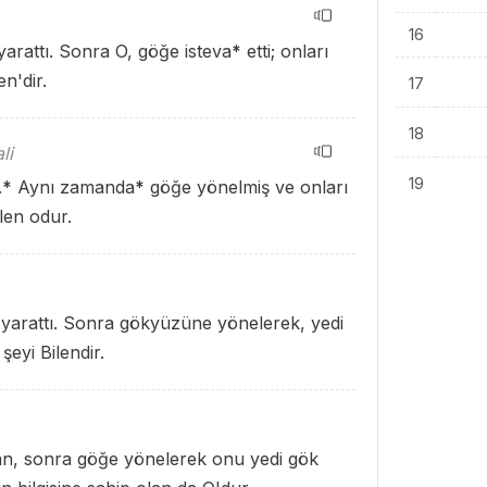
16
yarattı. Sonra O, göğe isteva
*
etti; onları
n'dir.
17
18
li
19
.
*
Aynı zamanda
*
göğe yönelmiş ve onları
len odur.
 yarattı. Sonra gökyüzüne yönelerek, yedi
eyi Bilendir.
tan, sonra göğe yönelerek onu yedi gök