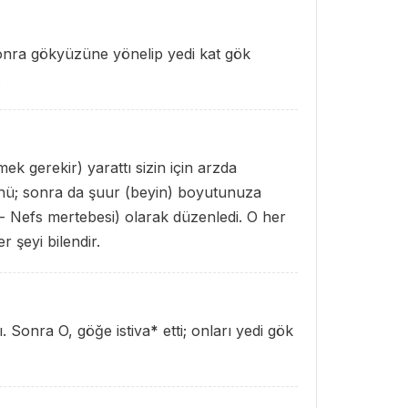
sonra gökyüzüne yönelip yedi kat gök
.
ek gerekir) yarattı sizin için arzda
münü; sonra da şuur (beyin) boyutunuza
i - Nefs mertebesi) olarak düzenledi. O her
er şeyi bilendir.
ı. Sonra O, göğe istiva
*
etti; onları yedi gök