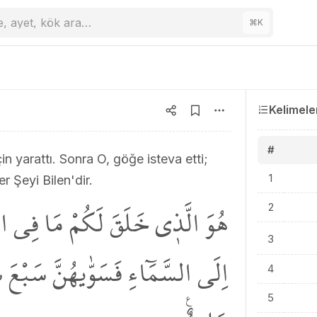
e, ayet, kök ara…
⌘
K
Kelimele
#
in yarattı. Sonra O, göğe isteva etti;
1
r Şeyi Bilen'dir.
هُوَ الَّذ۪ي خَلَقَ لَكُمْ مَا فِي ا
2
3
اِلَى السَّمَٓاءِ فَسَوّٰيهُنَّ سَبْعَ
4
5