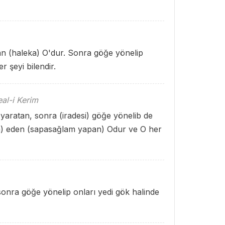
an (haleka) O'dur. Sonra göğe yönelip
r şeyi bilendir.
al-i Kerim
n yaratan, sonra (iradesi) göğe yönelib de
zim) eden (sapasağlam yapan) Odur ve O her
 sonra göğe yönelip onları yedi gök halinde