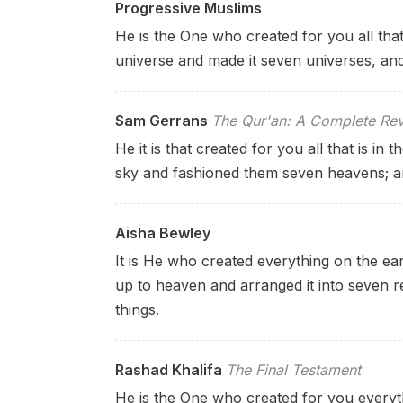
Progressive Muslims
He is the One who created for you all that
universe and made it seven universes, and 
Sam Gerrans
The Qur'an: A Complete Rev
He it is that created for you all that is in
sky and fashioned them seven heavens; an
Aisha Bewley
It is He who created everything on the ear
up to heaven and arranged it into seven 
things.
Rashad Khalifa
The Final Testament
He is the One who created for you everyth