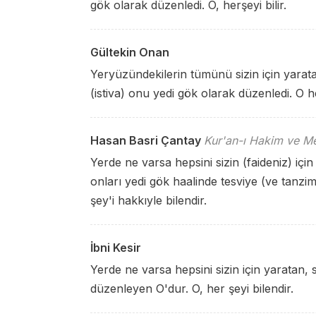
gök olarak düzenledi. O, herşeyi bilir.
Gültekin Onan
Yeryüzündekilerin tümünü sizin için yarat
(istiva) onu yedi gök olarak düzenledi. O he
Hasan Basri Çantay
Kur'an-ı Hakim ve Me
Yerde ne varsa hepsini sizin (faideniz) içi
onları yedi gök haalinde tesviye (ve tan
şey'i hakkıyle bilendir.
İbni Kesir
Yerde ne varsa hepsini sizin için yaratan,
düzenleyen O'dur. O, her şeyi bilendir.