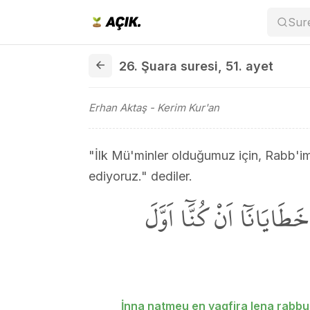
Sur
26. Şuara suresi 51. ayet
26. Şuara suresi
,
51. ayet
Erhan Aktaş
- Kerim Kur'an
"İlk Mü'minler olduğumuz için, Rabb'imi
ediyoruz." dediler.
خَطَايَانَٓا اَنْ كُنَّٓا اَوَّلَ
İnna natmeu en yagfira lena rabb