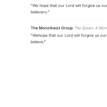
"We hope that our Lord will forgive us our 
believers."
The Monotheist Group
The Quran: A Mono
"Wehope that our Lord will forgive us our
believe."