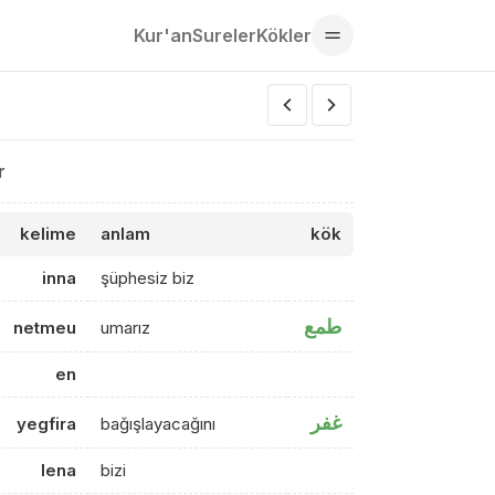
Kur'an
Sureler
Kökler
r
kelime
anlam
kök
inna
şüphesiz biz
طمع
netmeu
umarız
en
غفر
yegfira
bağışlayacağını
lena
bizi