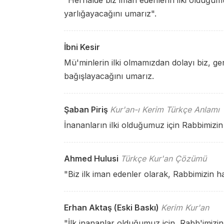
"Herhalde biz iman edenlerin ilki olduğum
yarlığayacağını umarız".
İbni Kesir
Mü'minlerin ilki olmamızdan dolayı biz, g
bağışlayacağını umarız.
Şaban Piriş
Kur'an-ı Kerim Türkçe Anlamı
İnananların ilki olduğumuz için Rabbimizi
Ahmed Hulusi
Türkçe Kur'an Çözümü
"Biz ilk iman edenler olarak, Rabbimizin h
Erhan Aktaş (Eski Baskı)
Kerim Kur'an
"İlk inananlar olduğumuz için, Rabb'imizin