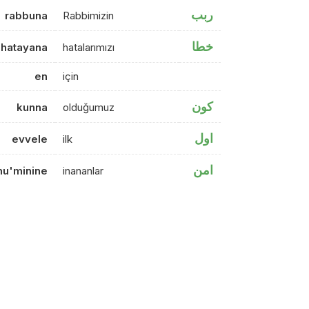
ربب
rabbuna
Rabbimizin
خطا
hatayana
hatalarımızı
en
için
كون
kunna
olduğumuz
اول
evvele
ilk
امن
mu'minine
inananlar