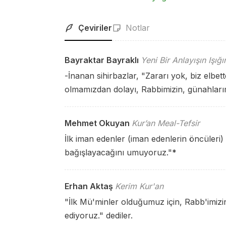
Çeviriler
Notlar
Bayraktar Bayraklı
Yeni Bir Anlayışın Işığ
-İnanan sihirbazlar, "Zararı yok, biz elbet
olmamızdan dolayı, Rabbimizin, günahlarım
Mehmet Okuyan
Kur’an Meal-Tefsir
İlk iman edenler (iman edenlerin öncüleri)
bağışlayacağını umuyoruz."
*
Erhan Aktaş
Kerim Kur'an
"İlk Mü'minler olduğumuz için, Rabb'imizin
ediyoruz." dediler.