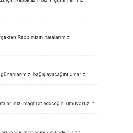
uz için Rabbimizin bizim günahlarımızı
erçekten Rabbımızın hatalarımızı
n günahlarımızı bağışlayacağını umarız.
atalarımızı mağfiret edeceğini umuyoruz. "
 bizi bağışlayacağını ümit ediyoruz."