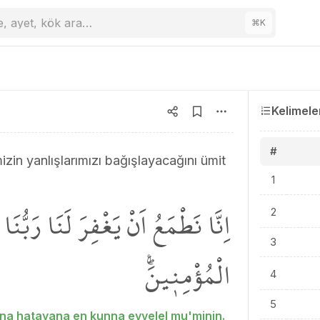
e, ayet, kök ara…
⌘
K
Kelimele
#
zin yanlışlarımızı bağışlayacağını ümit
1
اِنَّا نَطْمَعُ اَنْ يَغْفِرَ لَنَا رَبُّنَا 
2
3
الْمُؤْمِن۪ينَۜ۟
4
5
una hatayana en kunna evvelel mu'minin.