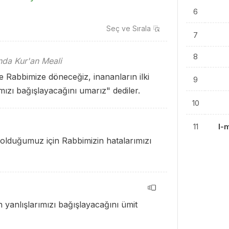
6
Seç ve
Sırala
7
8
ında Kur'an Meali
te Rabbimize döneceğiz, inananların ilki
9
ızı bağışlayacağını umarız" dediler.
10
11
l-
 olduğumuz için Rabbimizin hatalarımızı
 yanlışlarımızı bağışlayacağını ümit