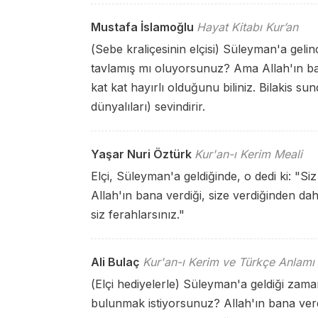
Mustafa İslamoğlu
Hayat Kitabı Kur’an
(Sebe kraliçesinin elçisi) Süleyman'a gelin
tavlamış mı oluyorsunuz? Ama Allah'ın ban
kat kat hayırlı olduğunu biliniz. Bilakis su
dünyalıları) sevindirir.
Yaşar Nuri Öztürk
Kur'an-ı Kerim Meali
Elçi, Süleyman'a geldiğinde, o dedi ki: "Si
Allah'ın bana verdiği, size verdiğinden dah
siz ferahlarsınız."
Ali Bulaç
Kur'an-ı Kerim ve Türkçe Anlamı
(Elçi hediyelerle) Süleyman'a geldiği zama
bulunmak istiyorsunuz? Allah'ın bana verdi