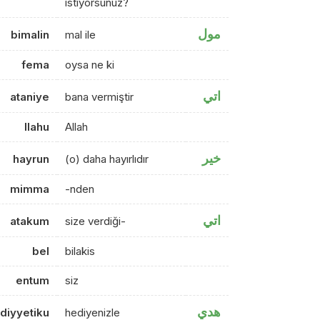
istiyorsunuz?
مول
bimalin
mal ile
fema
oysa ne ki
اتي
ataniye
bana vermiştir
llahu
Allah
خير
hayrun
(o) daha hayırlıdır
mimma
-nden
اتي
atakum
size verdiği-
bel
bilakis
entum
siz
هدي
diyyetiku
hediyenizle