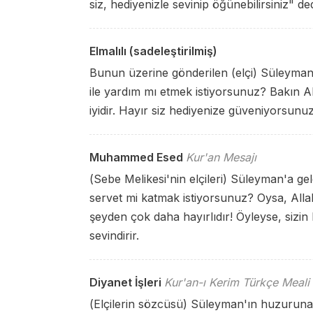
siz, hediyenizle sevinip öğünebilirsiniz" ded
Elmalılı (sadeleştirilmiş)
Bunun üzerine gönderilen (elçi) Süleyman'
ile yardım mı etmek istiyorsunuz? Bakın Al
iyidir. Hayır siz hediyenize güveniyorsunuz
Muhammed Esed
Kur'an Mesajı
(Sebe Melikesi'nin elçileri) Süleyman'a g
servet mi katmak istiyorsunuz? Oysa, Allah
şeyden çok daha hayırlıdır! Öyleyse, sizin 
sevindirir.
Diyanet İşleri
Kur'an-ı Kerim Türkçe Meali
(Elçilerin sözcüsü) Süleyman'ın huzuruna