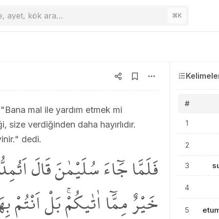
e, ayet, kök ara…
⌘
K
Kelimele
#
 "Bana mal ile yardım etmek mi
1
, size verdiğinden daha hayırlıdır.
nir." dedi.
2
فَلَمَّا جَٓاءَ سُلَيْمٰنَ قَالَ اَتُمِدُّو
3
s
خَيْرٌ مِمَّٓا اٰتٰيكُمْۚ بَلْ اَنْتُمْ بِ
4
5
etu