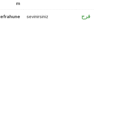
m
فرح
tefrahune
sevinirsiniz