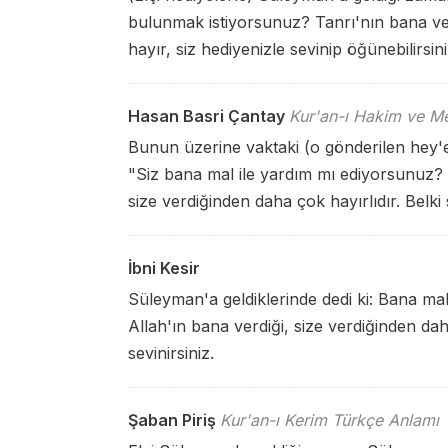
bulunmak istiyorsunuz? Tanrı'nın bana verd
hayır, siz hediyenizle sevinip öğünebilirsini
Hasan Basri Çantay
Kur'an-ı Hakim ve Me
Bunun üzerine vaktaki (o gönderilen hey'e
"Siz bana mal ile yardım mı ediyorsunuz? İş
size verdiğinden daha çok hayırlıdır. Belki 
İbni Kesir
Süleyman'a geldiklerinde dedi ki: Bana ma
Allah'ın bana verdiği, size verdiğinden daha
sevinirsiniz.
Şaban Piriş
Kur'an-ı Kerim Türkçe Anlamı