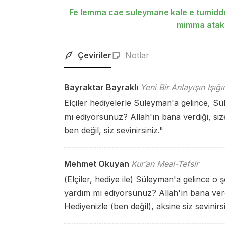
Fe lemma cae suleymane kale e tumiddu
mimma ataku
Çeviriler
Notlar
Bayraktar Bayraklı
Yeni Bir Anlayışın Işığ
Elçiler hediyelerle Süleyman'a gelince, Sü
mı ediyorsunuz? Allah'ın bana verdiği, siz
ben değil, siz sevinirsiniz."
Mehmet Okuyan
Kur’an Meal-Tefsir
(Elçiler, hediye ile) Süleyman'a gelince o ş
yardım mı ediyorsunuz? Allah'ın bana verdi
Hediyenizle (ben değil), aksine siz sevinirsi