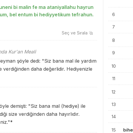
neni bi malin fe ma ataniyallahu hayrun
m, bel entum bi hediyyetikum tefrahun.
6
7
Seç ve
Sırala
8
ında Kur'an Meali
9
leyman şöyle dedi: "Siz bana mal ile yardım
10
e verdiğinden daha değerlidir. Hediyenizle
11
12
13
öyle demişti: "Siz bana mal (hediye) ile
ği size verdiğinden daha hayırlıdır.
14
niz."
*
15
bihe