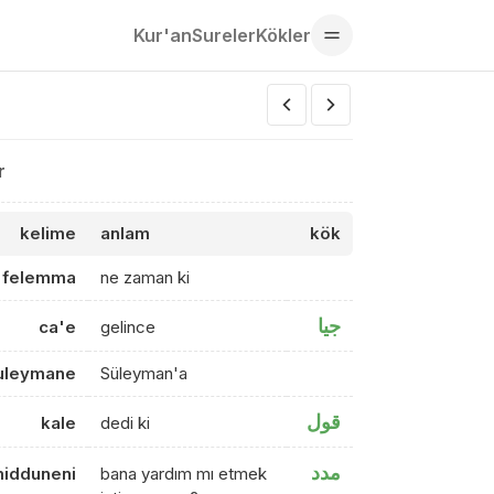
Kur'an
Sureler
Kökler
r
kelime
anlam
kök
felemma
ne zaman ki
جيا
ca'e
gelince
uleymane
Süleyman'a
قول
kale
dedi ki
مدد
midduneni
bana yardım mı etmek