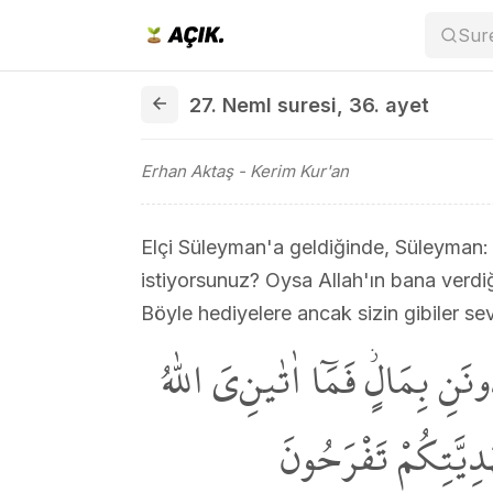
Sur
27. Neml suresi 36. ayet
27. Neml suresi
,
36. ayet
Erhan Aktaş
- Kerim Kur'an
Elçi Süleyman'a geldiğinde, Süleyman:
istiyorsunuz? Oysa Allah'ın bana verdiği
Böyle hediyelere ancak sizin gibiler sevi
نَنِ بِمَالٍۘ فَمَٓا اٰتٰينِ‌يَ اللّٰهُ
هَدِيَّتِكُمْ تَفْرَحُونَ