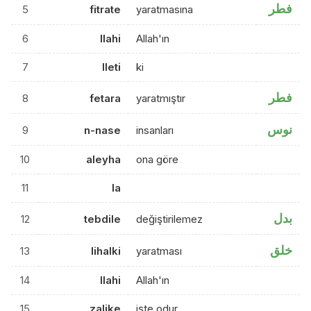
فطر
5
fitrate
yaratmasına
6
llahi
Allah'ın
7
lleti
ki
فطر
8
fetara
yaratmıştır
نوس
9
n-nase
insanları
10
aleyha
ona göre
11
la
بدل
12
tebdile
değiştirilemez
خلق
13
lihalki
yaratması
14
llahi
Allah'ın
15
zalike
işte odur