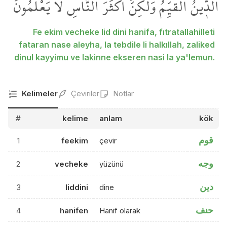
الدّ۪ينُ الْقَيِّمُۗ وَلٰكِنَّ اَكْثَرَ النَّاسِ لَا يَعْلَمُونَۗ
Fe ekim vecheke lid dini hanifa, fıtratallahilleti
fataran nase aleyha, la tebdile li halkıllah, zaliked
dinul kayyimu ve lakinne ekseren nasi la ya'lemun.
Kelimeler
Çeviriler
Notlar
#
kelime
anlam
kök
قوم
1
feekim
çevir
وجه
2
vecheke
yüzünü
دين
3
liddini
dine
حنف
4
hanifen
Hanif olarak