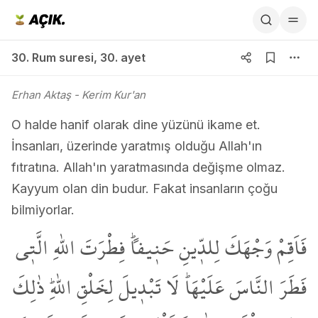
30. Rum suresi 30. ayet
30. Rum suresi
,
30. ayet
Erhan Aktaş
- Kerim Kur'an
O halde hanif olarak dine yüzünü ikame et.
İnsanları, üzerinde yaratmış olduğu Allah'ın
fıtratına. Allah'ın yaratmasında değişme olmaz.
Kayyum olan din budur. Fakat insanların çoğu
bilmiyorlar.
فَاَقِمْ وَجْهَكَ لِلدّ۪ينِ حَن۪يفاًۜ فِطْرَتَ اللّٰهِ الَّت۪ي
فَطَرَ النَّاسَ عَلَيْهَاۜ لَا تَبْد۪يلَ لِخَلْقِ اللّٰهِۜ ذٰلِكَ