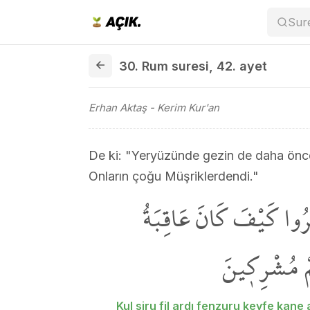
Sur
30. Rum suresi 42. ayet
30. Rum suresi
,
42. ayet
Erhan Aktaş
- Kerim Kur'an
De ki: "Yeryüzünde gezin de daha öncek
Onların çoğu Müşriklerdendi."
ُوا كَيْفَ كَانَ عَاقِبَةُ
مْ مُشْرِك۪ينَ
Kul siru fil ardı fenzuru keyfe kan