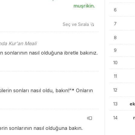
muşrikin.
6
7
Seç ve
Sırala
8
ında Kur'an Meali
9
n sonlarının nasıl olduğuna ibretle bakınız.
10
11
12
erin sonları nasıl oldu, bakın!"
*
Onların
13
e
14
rin sonlarının nasıl olduğuna bakın.