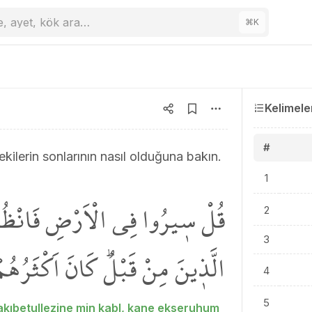
e, ayet, kök ara…
⌘
K
Kelimele
#
ilerin sonlarının nasıl olduğuna bakın.
1
قُلْ س۪يرُوا فِي الْاَرْضِ فَانْظُر
2
3
الَّذ۪ينَ مِنْ قَبْلُۜ كَانَ اَكْثَرُهُ
4
5
e akıbetullezine min kabl, kane ekseruhum