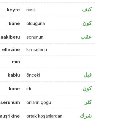
كيف
keyfe
nasıl
كون
kane
olduğuna
عقب
aakibetu
sonunun
ellezine
kimselerin
min
قبل
kablu
önceki
كون
kane
idi
كثر
kseruhum
onların çoğu
شرك
muşrikine
ortak koşanlardan