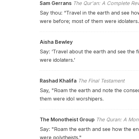
Sam Gerrans
The Qur'an: A Complete Rev
Say thou: “Travel in the earth and see h
were before; most of them were idolaters.
Aisha Bewley
Say: ‘Travel about the earth and see the f
were idolaters.’
Rashad Khalifa
The Final Testament
Say, "Roam the earth and note the conse
them were idol worshipers.
The Monotheist Group
The Quran: A Mono
Say: "Roam the earth and see how the en
were polytheists."