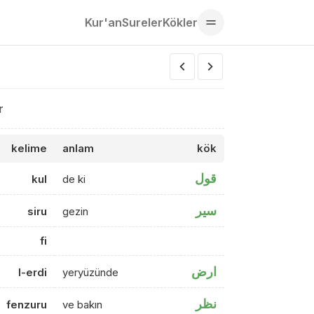
Kur'an
Sureler
Kökler
r
kelime
anlam
kök
قول
kul
de ki
سير
siru
gezin
fi
ارض
l-erdi
yeryüzünde
نظر
fenzuru
ve bakın