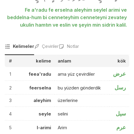
Fe a'radu fe erselna aleyhim seylel arimi ve
beddelna-hum bi cenneteyhim cenneteyni zevatey
ukulin hamtın ve eslin ve şeyin min sidrin kalil.
Kelimeler
Çeviriler
Notlar
#
kelime
anlam
kök
عرض
1
feea'radu
ama yüz çevirdiler
رسل
2
feerselna
bu yüzden gönderdik
3
aleyhim
üzerlerine
سيل
4
seyle
selini
عرم
5
l-arimi
Arim