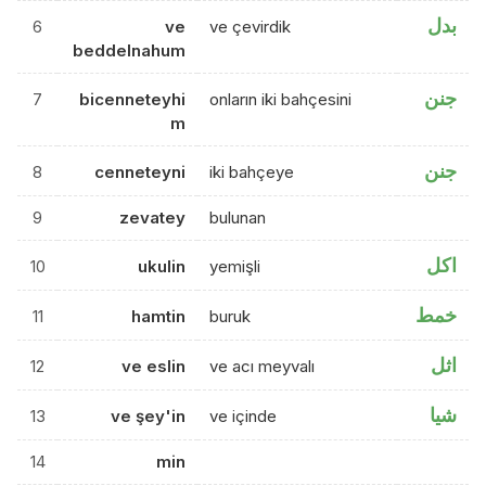
بدل
6
ve
ve çevirdik
beddelnahum
جنن
7
bicenneteyhi
onların iki bahçesini
m
جنن
8
cenneteyni
iki bahçeye
9
zevatey
bulunan
اكل
10
ukulin
yemişli
خمط
11
hamtin
buruk
اثل
12
ve eslin
ve acı meyvalı
شيا
13
ve şey'in
ve içinde
14
min