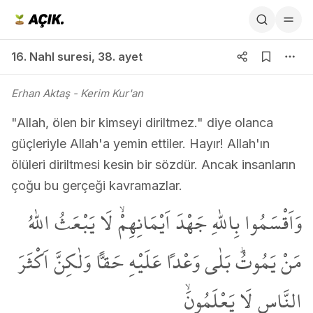
16. Nahl suresi 38. ayet
16. Nahl suresi
,
38. ayet
Erhan Aktaş
- Kerim Kur'an
"Allah, ölen bir kimseyi diriltmez." diye olanca
güçleriyle Allah'a yemin ettiler. Hayır! Allah'ın
ölüleri diriltmesi kesin bir sözdür. Ancak insanların
çoğu bu gerçeği kavramazlar.
وَاَقْسَمُوا بِاللّٰهِ جَهْدَ اَيْمَانِهِمْۙ لَا يَبْعَثُ اللّٰهُ
مَنْ يَمُوتُۜ بَلٰى وَعْداً عَلَيْهِ حَقاًّ وَلٰكِنَّ اَكْثَرَ
النَّاسِ لَا يَعْلَمُونَۙ