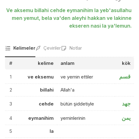
Ve aksemu billahi cehde eymanihim la yeb'asullahu
men yemut, bela va'den aleyhi hakkan ve lakinne
ekseren nasi la ya'lemun.
Kelimeler
Çeviriler
Notlar
#
kelime
anlam
kök
قسم
1
ve eksemu
ve yemin ettiler
2
billahi
Allah'a
جهد
3
cehde
bütün şiddetiyle
يمن
4
eymanihim
yeminlerinin
5
la