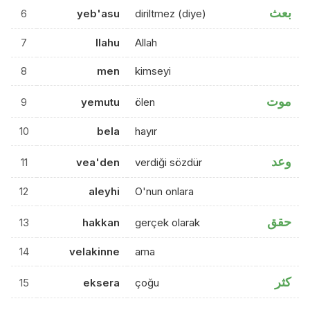
بعث
6
yeb'asu
diriltmez (diye)
7
llahu
Allah
8
men
kimseyi
موت
9
yemutu
ölen
10
bela
hayır
وعد
11
vea'den
verdiği sözdür
12
aleyhi
O'nun onlara
حقق
13
hakkan
gerçek olarak
14
velakinne
ama
كثر
15
eksera
çoğu